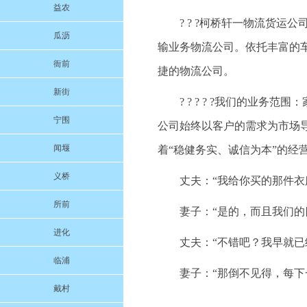
益农
? ? ?柯桥轩一物流货
瓜沥
输业务物流公司。依托丰富的
衙前
捷的物流公司。
新街
? ? ? ? ?我们的业
宁围
公司始终以客户的需求为市场
闻堰
着“稳健务实、诚信为本”的经
义桥
丈夫：“我给你买的那件衣
所前
妻子：“是的，而且我们的
进化
丈夫：“不错吧？我早就已
临浦
妻子：“那倒不见得，每
戴村