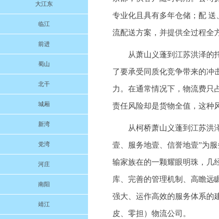
大江东
专业化且具有多年仓储；配 
临江
流配送方案，并提供全过程全
前进
从萧山义蓬到江苏洪泽的托
蜀山
了要承受同质化竞争带来的冲击
北干
力。在通常情况下，物流费只
城厢
责任风险却是货物全值，这种
新湾
从柯桥萧山义蓬到江苏洪泽的
党湾
壹、服务地壹、信誉地壹”为
输家族在的一颗耀眼明珠，几
河庄
库、完善的管理机制、高瞻远
南阳
强大、运作高效的服务体系的
靖江
皮、零担）物流公司。