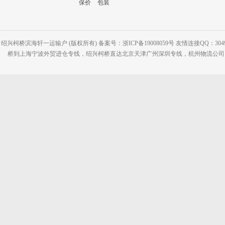
保价
包装
绍兴柯桥滨海轩一运输户 (版权所有) 备案号：浙ICP备19008059号 友情连接QQ：30495
桥到上海宁波外贸进仓专线，绍兴柯桥直达北京天津广州深圳专线，杭州物流公司网站：www.2-2