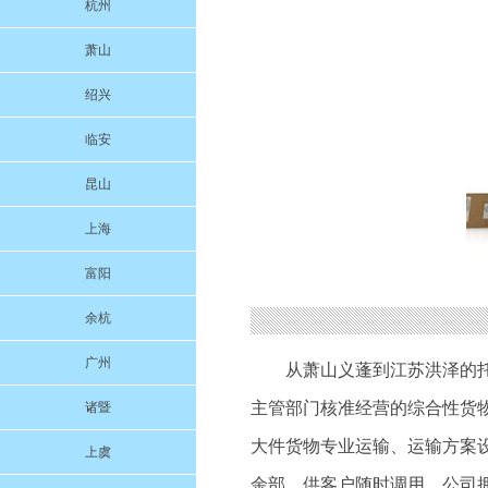
杭州
萧山
绍兴
临安
昆山
上海
富阳
余杭
广州
从萧山义蓬到江苏洪泽的
主管部门核准经营的综合性货
诸暨
大件货物专业运输、运输方案
上虞
余部，供客户随时调用。公司