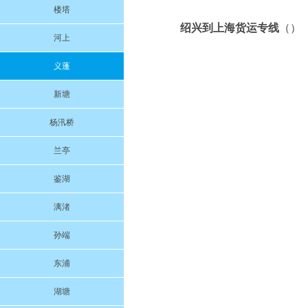
楼塔
绍兴到上海货运专线
（）
河上
义蓬
新塘
杨汛桥
兰亭
鉴湖
漓渚
孙端
东浦
湖塘