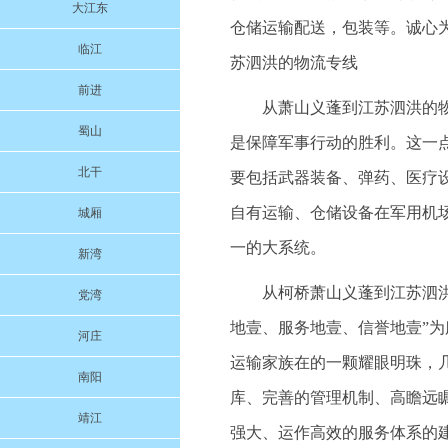
大江东
仓储运输配送，包装等。诚心为本
临江
苏泗洪的物流专线
前进
从萧山义蓬到江苏泗洪的
蜀山
是保障军事行动的胜利。这一
北干
要包括武器装备、弹药、医疗
自有运输、仓储设备在军用机
城厢
一的大系统。
新湾
从柯桥萧山义蓬到江苏泗洪的
党湾
地壹、服务地壹、信誉地壹”
河庄
运输家族在的一颗耀眼明珠，
南阳
库、完善的管理机制、高瞻远
靖江
强大、运作高效的服务体系的