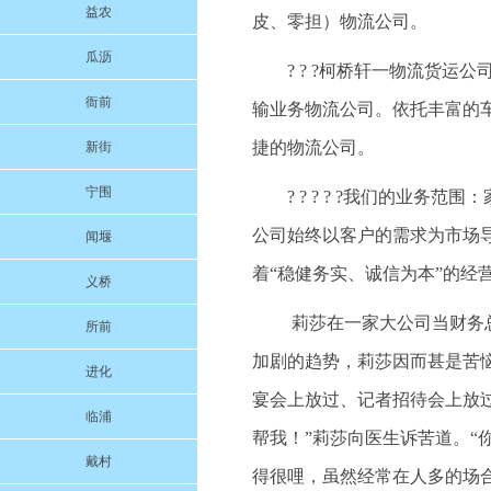
益农
皮、零担）物流公司。
瓜沥
? ? ?柯桥轩一物流货
衙前
输业务物流公司。依托丰富的
捷的物流公司。
新街
宁围
? ? ? ? ?我们的业
公司始终以客户的需求为市场
闻堰
着“稳健务实、诚信为本”的经
义桥
莉莎在一家大公司当财务
所前
加剧的趋势，莉莎因而甚是苦
进化
宴会上放过、记者招待会上放
临浦
帮我！”莉莎向医生诉苦道。“
戴村
得很哩，虽然经常在人多的场