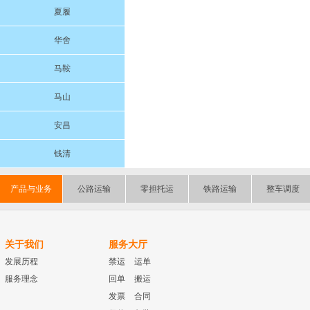
夏履
华舍
马鞍
马山
安昌
钱清
产品与业务
公路运输
零担托运
铁路运输
整车调度
关于我们
服务大厅
发展历程
禁运
运单
服务理念
回单
搬运
发票
合同