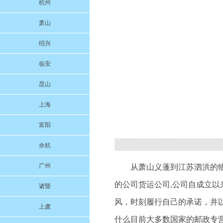
杭州
萧山
绍兴
临安
昆山
上海
富阳
余杭
广州
从萧山义蓬到江苏泗洪的
的公司货运公司,公司自成立
诸暨
风，时刻履行自己的承诺，并
上虞
什么目前大多数国家的邮政专