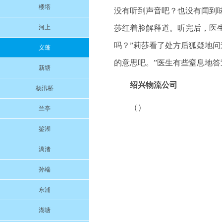
楼塔
没有听到声音吧？也没有闻到
河上
莎红着脸解释道。听完后，医
吗？”莉莎看了处方后狐疑地
义蓬
的意思吧。”医生有些窒息地答
新塘
绍兴物流公司
杨汛桥
（）
兰亭
鉴湖
漓渚
孙端
东浦
湖塘