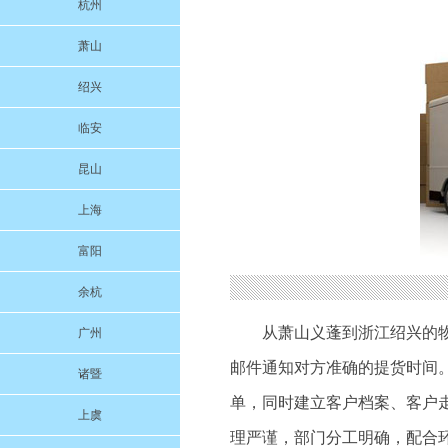
杭州
萧山
绍兴
临安
昆山
上海
富阳
余杭
从萧山义蓬到浙江绍兴的
广州
邮件通知对方准确的提货时间
诸暨
单，同时建立客户档案、客户
上虞
理严谨，部门分工明确，配合