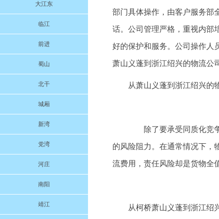
大江东
部门具体操作，由客户服务部
临江
话。公司管理严格，重视内部
前进
好的保护和服务。公司操作人
萧山义蓬到浙江绍兴的物流公
蜀山
北干
从萧山义蓬到浙江绍兴的
城厢
新湾
除了要承受同质化竞争带
党湾
的风险阻力。在通常情况下，
流费用，责任风险却是货物全
河庄
南阳
靖江
从柯桥萧山义蓬到浙江绍兴的