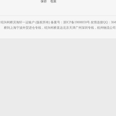
保价
包装
绍兴柯桥滨海轩一运输户 (版权所有) 备案号：浙ICP备19008059号 友情连接QQ：30495
桥到上海宁波外贸进仓专线，绍兴柯桥直达北京天津广州深圳专线，杭州物流公司网站：www.2-2