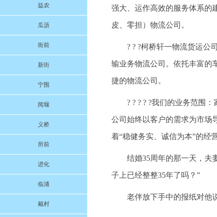
益农
强大、运作高效的服务体系的
皮、零担）物流公司。
瓜沥
衙前
? ? ?柯桥轩一物流货
输业务物流公司。依托丰富的
新街
捷的物流公司。
宁围
? ? ? ? ?我们的业
闻堰
公司始终以客户的需求为市场
义桥
着“稳健务实、诚信为本”的经
所前
结婚35周年的那一天，夫
进化
子上已经整整35年了吗？”
临浦
老伴放下手中的报纸对他说
戴村