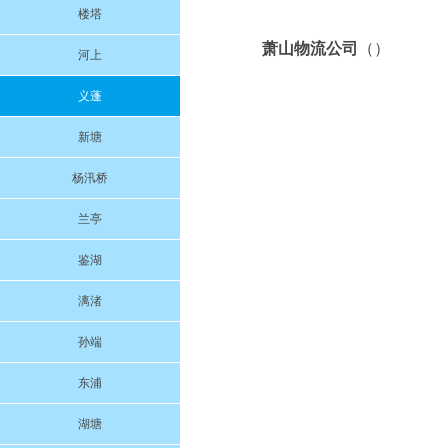
楼塔
萧山物流公司
（）
河上
义蓬
新塘
杨汛桥
兰亭
鉴湖
漓渚
孙端
东浦
湖塘