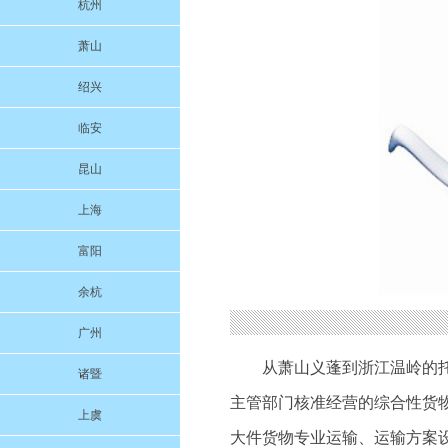
杭州
萧山
绍兴
临安
昆山
上海
富阳
余杭
广州
从萧山义蓬到浙江温岭的
诸暨
主管部门核准经营的综合性货
上虞
大件货物专业运输、运输方案