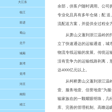
大江东
余部，供客户随时调用。公司
临江
专业化且具有多年仓储；配 
前进
流配送方案，并提供全过程全
蜀山
从萧山义蓬到浙江温岭的
北干
立了快速通达的运输通道，城
物流专线运输的发展。传统运
城厢
没有竞争力的运输线路剥离，
新湾
达4000亿元以上。
党湾
从柯桥萧山义蓬到浙江温岭的
河庄
壹、服务地壹、信誉地壹”为
南阳
输家族在的一颗耀眼明珠，几
靖江
库、完善的管理机制、高瞻远