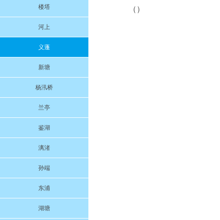
楼塔
（）
河上
义蓬
新塘
杨汛桥
兰亭
鉴湖
漓渚
孙端
东浦
湖塘