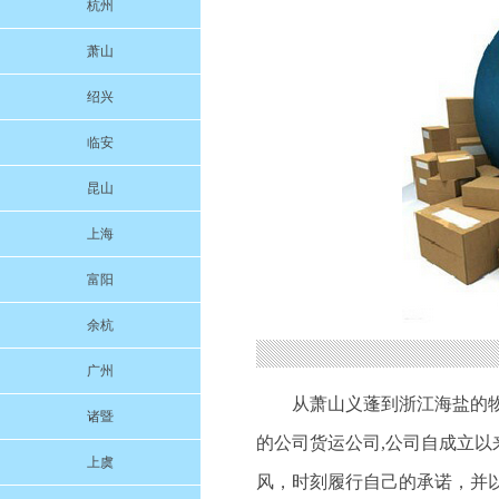
杭州
萧山
绍兴
临安
昆山
上海
富阳
余杭
广州
从萧山义蓬到浙江海盐的
诸暨
的公司货运公司,公司自成立
上虞
风，时刻履行自己的承诺，并