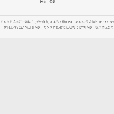
保价
包装
绍兴柯桥滨海轩一运输户 (版权所有) 备案号：浙ICP备19008059号 友情连接QQ：30495
桥到上海宁波外贸进仓专线，绍兴柯桥直达北京天津广州深圳专线，杭州物流公司网站：www.2-2