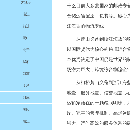
大江东
什么目前大多数国家的邮政专
临江
仓储运输配送，包装等。诚心为本
江海盐的物流专线
前进
蜀山
从萧山义蓬到浙江海盐的
以国际货代为核心的跨境综合
北干
本优势决定了中国仍是世界的
城厢
场潜力巨大，跨境综合物流企
新湾
从柯桥萧山义蓬到浙江海盐的
党湾
地壹、服务地壹、信誉地壹”
河庄
运输家族在的一颗耀眼明珠，
南阳
库、完善的管理机制、高瞻远
靖江
强大、运作高效的服务体系的