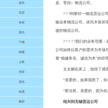
皮、零担）物流公司。
益农
瓜沥
? ? ?柯桥轩一物流货
输业务物流公司。依托丰富的
衙前
捷的物流公司。
新街
? ? ? ? ?我们的业
宁围
公司始终以客户的需求为市场
闻堰
着“稳健务实、诚信为本”的经
义桥
丈夫躺在床上，他得了感
所前
“亲爱的，如果我死了，你
进化
“那当然，亲爱的，因为你
临浦
绍兴到无锡货运公司
戴村