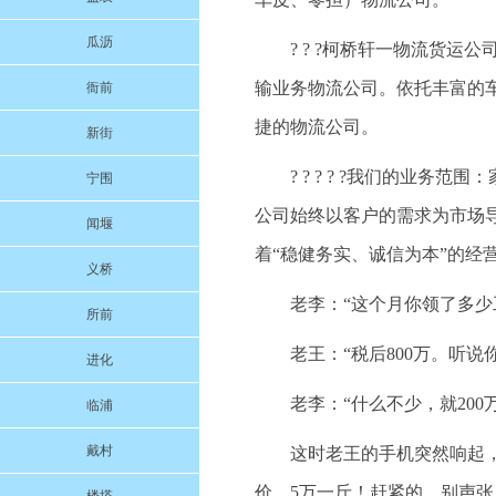
瓜沥
? ? ?柯桥轩一物流货
输业务物流公司。依托丰富的
衙前
捷的物流公司。
新街
? ? ? ? ?我们的业
宁围
公司始终以客户的需求为市场
闻堰
着“稳健务实、诚信为本”的经
义桥
老李：“这个月你领了多少
所前
老王：“税后800万。听说
进化
老李：“什么不少，就20
临浦
戴村
这时老王的手机突然响起
价，5万一斤！赶紧的，别声张