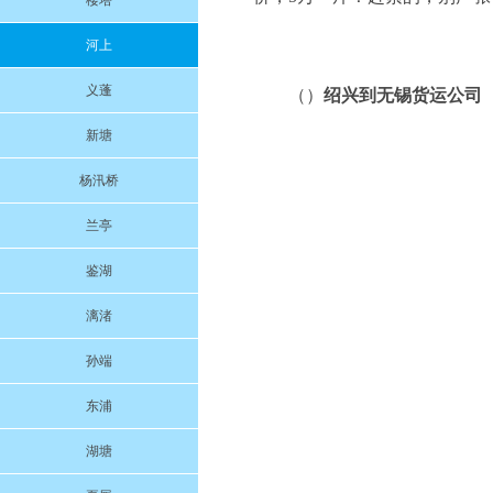
楼塔
河上
义蓬
（）
绍兴到无锡货运公司
新塘
杨汛桥
兰亭
鉴湖
漓渚
孙端
东浦
湖塘