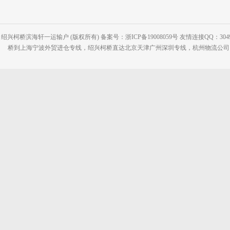
绍兴柯桥滨海轩一运输户 (版权所有) 备案号：浙ICP备19008059号 友情连接QQ：30495
桥到上海宁波外贸进仓专线，绍兴柯桥直达北京天津广州深圳专线，杭州物流公司网站：www.2-2