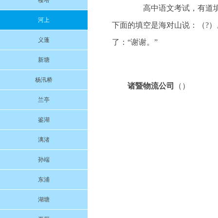
楼塔
高中语文考试，有道填空
河上
下面的填空是海对山说：（?
义蓬
了：“谢谢。”
新塘
杨汛桥
诸暨物流公司
（）
兰亭
鉴湖
漓渚
孙端
东浦
湖塘