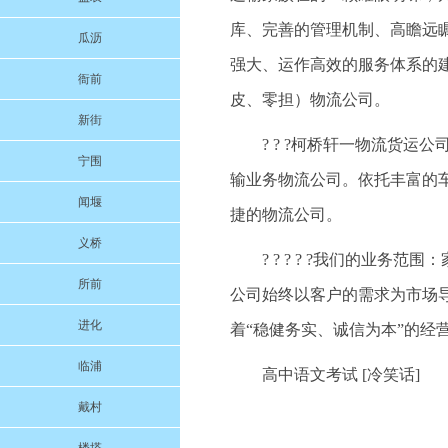
库、完善的管理机制、高瞻远
瓜沥
强大、运作高效的服务体系的
衙前
皮、零担）物流公司。
新街
? ? ?柯桥轩一物流货
宁围
输业务物流公司。依托丰富的
闻堰
捷的物流公司。
义桥
? ? ? ? ?我们的业
所前
公司始终以客户的需求为市场
进化
着“稳健务实、诚信为本”的经
临浦
高中语文考试 [冷笑话]
戴村