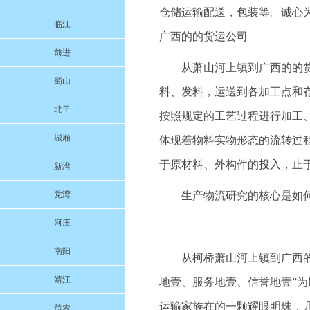
仓储运输配送，包装等。诚心为本
临江
广西的的货运公司
前进
从萧山河上镇到广西的的
蜀山
料、发料，运送到各加工点和
北干
按照规定的工艺过程进行加工
城厢
体现着物料实物形态的流转过
于原材料、外构件的投入，止
新湾
党湾
生产物流研究的核心是如
河庄
南阳
从柯桥萧山河上镇到广西的的
靖江
地壹、服务地壹、信誉地壹”
运输家族在的一颗耀眼明珠，
益农