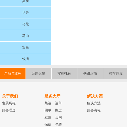
夏履
华舍
马鞍
马山
安昌
钱清
产品与业务
公路运输
零担托运
铁路运输
整车调度
关于我们
服务大厅
解决方案
发展历程
禁运
运单
解决方法
服务理念
回单
搬运
服务流程
发票
合同
保价
包装