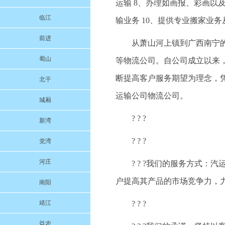
运输 8、办理如画报、彩画以
临江
输业务 10、提供专业搬家业
前进
从萧山河上镇到广西南宁
蜀山
等物流公司。自公司成立以来
断提高客户服务期望为理念，
北干
运输公司物流公司。
城厢
? ? ?
新湾
? ? ?
党湾
河庄
? ? ?我们的服务方式
户提高其产品的市场竞争力，
南阳
靖江
? ? ?
益农