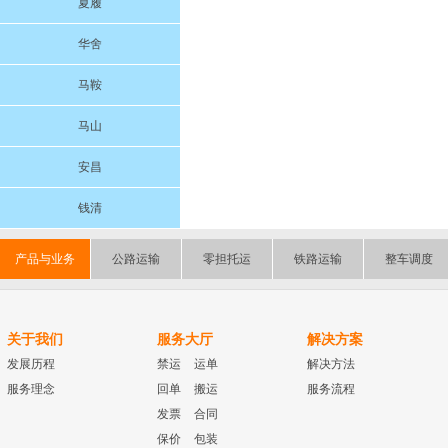
夏履
华舍
马鞍
马山
安昌
钱清
产品与业务
公路运输
零担托运
铁路运输
整车调度
关于我们
服务大厅
解决方案
发展历程
禁运
运单
解决方法
服务理念
回单
搬运
服务流程
发票
合同
保价
包装