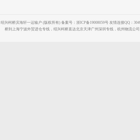
绍兴柯桥滨海轩一运输户 (版权所有) 备案号：浙ICP备19008059号 友情连接QQ：30495
桥到上海宁波外贸进仓专线，绍兴柯桥直达北京天津广州深圳专线，杭州物流公司网站：www.2-2