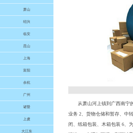
萧山
绍兴
临安
昆山
上海
富阳
余杭
广州
从萧山河上镇到广西南宁
诸暨
业务 2、货物仓储和暂存、中转
上虞
闭、纸箱包装、木箱包装 6、
大江东