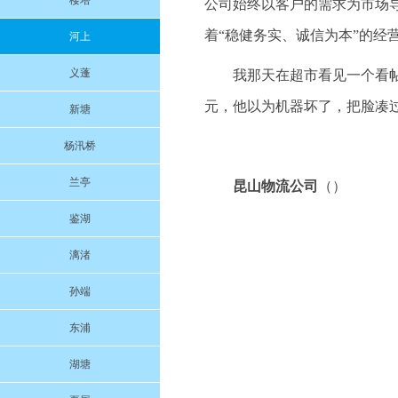
楼塔
公司始终以客户的需求为市场
着“稳健务实、诚信为本”的经
河上
义蓬
我那天在超市看见一个看帖
元，他以为机器坏了，把脸凑过
新塘
杨汛桥
兰亭
昆山物流公司
（）
鉴湖
漓渚
孙端
东浦
湖塘