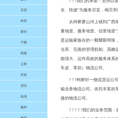
? ? ?我们的承诺：坚
全、快捷”为服务宗旨，竭尽
瓜沥
衙前
从柯桥萧山河上镇到广西南宁
量地壹、服务地壹、信誉地壹
新街
是运输家族在的一颗耀眼明珠
宁围
仓库、完善的管理机制、高瞻
闻堰
能强大、运作高效的服务体系
义桥
车皮、零担）物流公司。
所前
? ? ?柯桥轩一物流货
进化
输业务物流公司。依托丰富的
临浦
捷的物流公司。
戴村
? ? ? ? ?我们的业