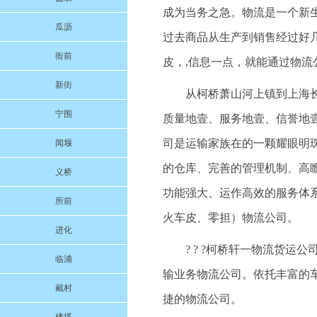
成为当务之急。物流是一个新生
瓜沥
过去商品从生产到销售经过好几
衙前
皮，,信息一点，就能通过物流
新街
从柯桥萧山河上镇到上海长宁
宁围
质量地壹、服务地壹、信誉地
司是运输家族在的一颗耀眼明
闻堰
的仓库、完善的管理机制、高
义桥
功能强大、运作高效的服务体
所前
火车皮、零担）物流公司。
进化
? ? ?柯桥轩一物流货
临浦
输业务物流公司。依托丰富的
戴村
捷的物流公司。