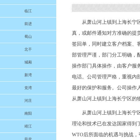
临江
从萧山河上镇到上海长宁
前进
真，或邮件通知对方准确的提
蜀山
签回单，同时建立客户档案、
北干
部管理严谨，部门分工明确，
城厢
操作部门具体操作，由客户服
新湾
电话。公司管理严格，重视内
最好的保护和服务。公司操作
党湾
从萧山河上镇到上海长宁区的
河庄
从萧山河上镇到上海长宁
南阳
理论和技术已在发达国家得到
靖江
WTO后所面临的机遇与挑战
益农