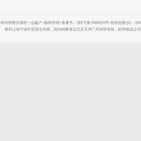
绍兴柯桥滨海轩一运输户 (版权所有) 备案号：浙ICP备19008059号 友情连接QQ：30495
桥到上海宁波外贸进仓专线，绍兴柯桥直达北京天津广州深圳专线，杭州物流公司网站：www.2-2