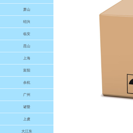
萧山
绍兴
临安
昆山
上海
富阳
余杭
广州
诸暨
上虞
大江东