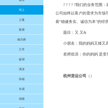
楼塔
? ? ? ? ?我们的业
河上
公司始终以客户的需求为市场
义蓬
着“稳健务实、诚信为本”的经
新塘
题目：又 又&
杨汛桥
小朋友：我的妈妈又矮又
兰亭
老师批语：你的妈妈 是变
鉴湖
漓渚
杭州货运公司
（）
孙端
东浦
湖塘