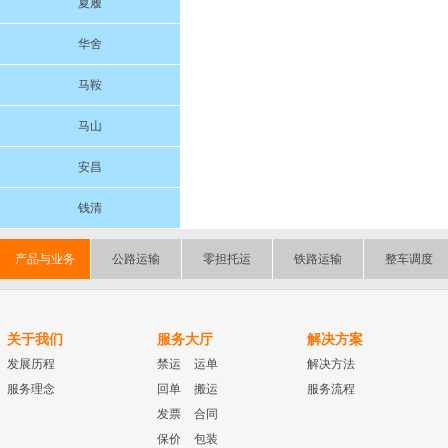
夏履
华舍
马鞍
马山
安昌
钱清
产品与业务
公路运输
零担托运
铁路运输
整车调度
关于我们
服务大厅
解决方案
发展历程
禁运
运单
解决方法
服务理念
回单
搬运
服务流程
发票
合同
保价
包装