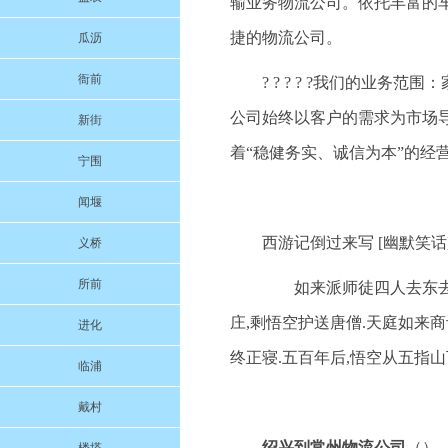
输业务物流公司。依托丰富的
捷的物流公司。
瓜沥
衙前
? ? ? ? ?我们的业
公司始终以客户的需求为市场
新街
着“稳健务实、诚信为本”的经
宁围
闻堰
西游记倒过来写 [幽默笑话
义桥
所前
如来派师徒四人去东去传
庄,剩悟空护送唐僧.天庭如来
进化
终正寝.五百年后,悟空从五指
临浦
戴村
绍兴到常州物流公司
（）