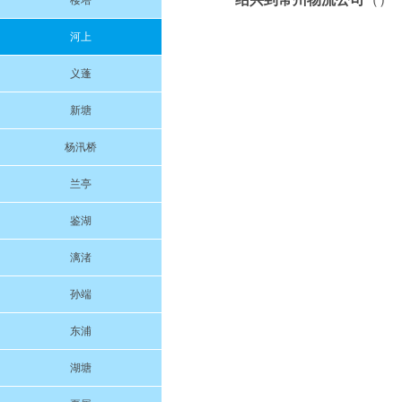
楼塔
河上
义蓬
新塘
杨汛桥
兰亭
鉴湖
漓渚
孙端
东浦
湖塘