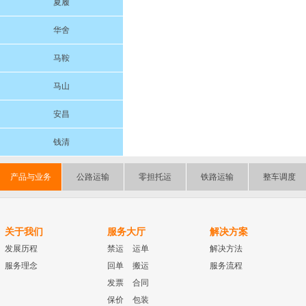
夏履
华舍
马鞍
马山
安昌
钱清
产品与业务
公路运输
零担托运
铁路运输
整车调度
关于我们
服务大厅
解决方案
发展历程
禁运
运单
解决方法
服务理念
回单
搬运
服务流程
发票
合同
保价
包装