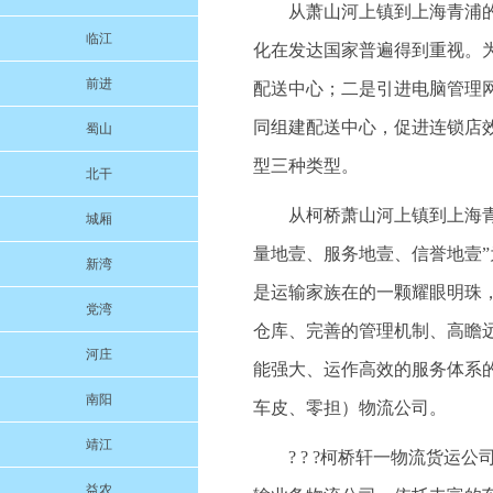
从萧山河上镇到上海青浦的物
临江
化在发达国家普遍得到重视。
前进
配送中心；二是引进电脑管理
同组建配送中心，促进连锁店
蜀山
型三种类型。
北干
从柯桥萧山河上镇到上海青浦
城厢
量地壹、服务地壹、信誉地壹
新湾
是运输家族在的一颗耀眼明珠
党湾
仓库、完善的管理机制、高瞻
河庄
能强大、运作高效的服务体系
南阳
车皮、零担）物流公司。
靖江
? ? ?柯桥轩一物流货
益农