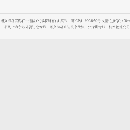
绍兴柯桥滨海轩一运输户 (版权所有) 备案号：浙ICP备19008059号 友情连接QQ：30495
桥到上海宁波外贸进仓专线，绍兴柯桥直达北京天津广州深圳专线，杭州物流公司网站：www.2-2