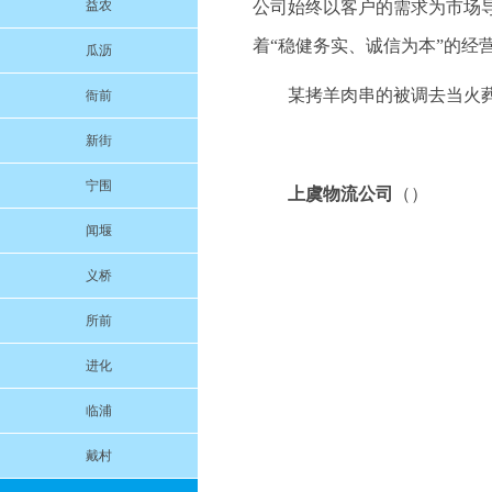
益农
公司始终以客户的需求为市场
着“稳健务实、诚信为本”的经
瓜沥
某拷羊肉串的被调去当火
衙前
新街
宁围
上虞物流公司
（）
闻堰
义桥
所前
进化
临浦
戴村