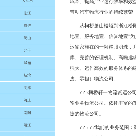
大江东
成本、提高产业运行效率和效
带动汽车物流行业的持续繁荣
临江
从柯桥萧山楼塔到浙江松阳的
前进
地壹、服务地壹、信誉地壹”
蜀山
运输家族在的一颗耀眼明珠，
北干
库、完善的管理机制、高瞻远
城厢
强大、运作高效的服务体系的
新湾
皮、零担）物流公司。
党湾
? ? ?柯桥轩一物流货
河庄
输业务物流公司。依托丰富的
南阳
捷的物流公司。
靖江
? ? ? ? ?我们的业