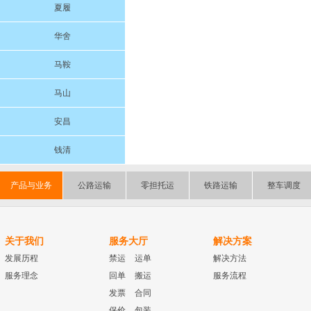
夏履
华舍
马鞍
马山
安昌
钱清
产品与业务
公路运输
零担托运
铁路运输
整车调度
关于我们
服务大厅
解决方案
发展历程
禁运
运单
解决方法
服务理念
回单
搬运
服务流程
发票
合同
保价
包装