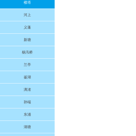
楼塔
河上
义蓬
新塘
杨汛桥
兰亭
鉴湖
漓渚
孙端
东浦
湖塘