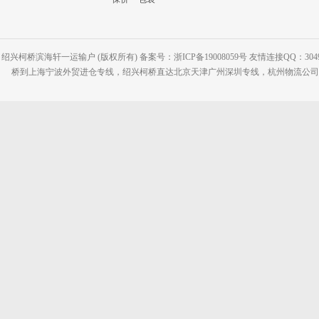
绍兴柯桥滨海轩一运输户 (版权所有) 备案号：浙ICP备19008059号 友情连接QQ：30495
桥到上海宁波外贸进仓专线，绍兴柯桥直达北京天津广州深圳专线，杭州物流公司网站：www.2-2