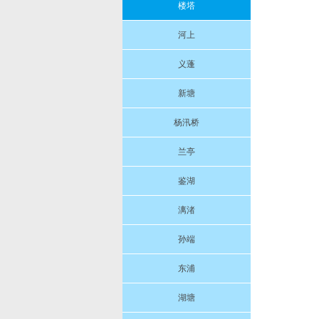
楼塔
河上
义蓬
新塘
杨汛桥
兰亭
鉴湖
漓渚
孙端
东浦
湖塘