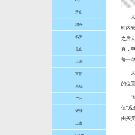
萧山
绍兴
时内
临安
之后
真，
昆山
每一
上海
富阳
的位
余杭
广州
值"
诸暨
由买
上虞