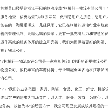
从柯桥萧山楼塔到浙江平阳的物流专线?柯桥轩一物流有限公司 ? 安
、服务地壹、信誉地壹”为服务宗旨，做到急用户之所急，想用户
家族在的一颗耀眼明珠，几经风雨，它已在柯桥的运输行业中脱
完善的管理机制、高瞻远瞩的决策，更有一批充满活力和智慧的
、运作高效的服务体系的建立和完善，我们为提供着更好的海运
零担）物流公司。
? ? ?柯桥轩一物流货运公司是一家在相关部门注册的正规物流
务物流公司。依托丰富的车源优势，专业调配全国各地在江浙沪
物流公司。
? ? ? ? ?我们的业务范围：家具、陶瓷、食品、化工、鲜货、
始终以客户的需求为市场导向，以人才、服务、效益、为核心，
稳健务实、诚信为本”的经营方针，我公司现已发展成较具规模的