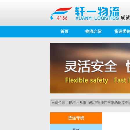
首页
物流介绍
货运类
当前位置：
楼塔
>
从萧山楼塔到浙江平阳的物流专
货运专线
杭州