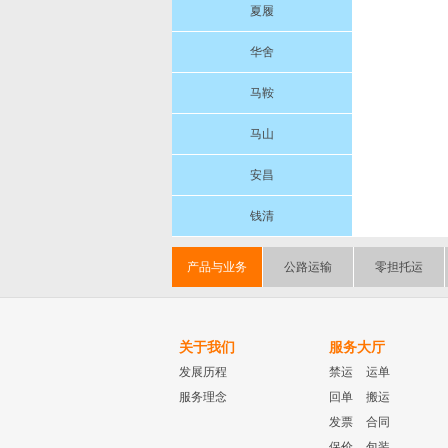
夏履
华舍
马鞍
马山
安昌
钱清
产品与业务
公路运输
零担托运
关于我们
服务大厅
发展历程
禁运
运单
服务理念
回单
搬运
发票
合同
保价
包装