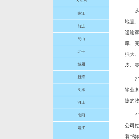
大江东
临江
地壹
前进
运输
蜀山
库、
北干
强大
城厢
皮、
新湾
输业
党湾
捷的
河庄
南阳
公司
靖江
着“