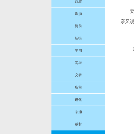
益农
瓜沥
亲又说
衙前
新街
宁围
闻堰
义桥
所前
进化
临浦
戴村