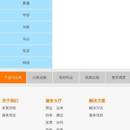
夏履
华舍
马鞍
马山
安昌
钱清
产品与业务
公路运输
零担托运
铁路运输
整车调度
关于我们
服务大厅
解决方案
发展历程
禁运
运单
解决方法
服务理念
回单
搬运
服务流程
发票
合同
保价
包装