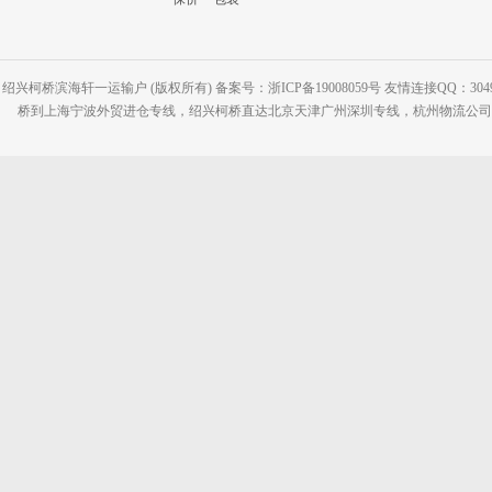
绍兴柯桥滨海轩一运输户 (版权所有) 备案号：浙ICP备19008059号 友情连接QQ：30495
桥到上海宁波外贸进仓专线，绍兴柯桥直达北京天津广州深圳专线，杭州物流公司网站：www.2-2