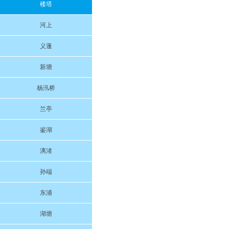
楼塔
河上
义蓬
新塘
杨汛桥
兰亭
鉴湖
漓渚
孙端
东浦
湖塘