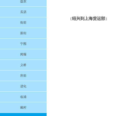
益农
瓜沥
（
绍兴到上海货运部
）
衙前
新街
宁围
闻堰
义桥
所前
进化
临浦
戴村