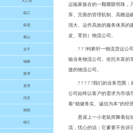
大江东
运输家族在的一颗耀眼明珠，
临江
库、完善的管理机制、高瞻远
强大、运作高效的服务体系的
前进
皮、零担）物流公司。
蜀山
? ? ?柯桥轩一物流货
北干
输业务物流公司。依托丰富的
城厢
捷的物流公司。
新湾
? ? ? ? ?我们的业
党湾
公司始终以客户的需求为市场
河庄
着“稳健务实、诚信为本”的经
南阳
悬崖上一小老鼠挥舞着短
靖江
流，忧心的说：它爹要不告诉