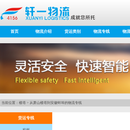
首页
物流介绍
货运类别
物流专线
物
当前位置：
楼塔
>
从萧山楼塔到安徽蚌埠的物流专线
货运专线
杭州