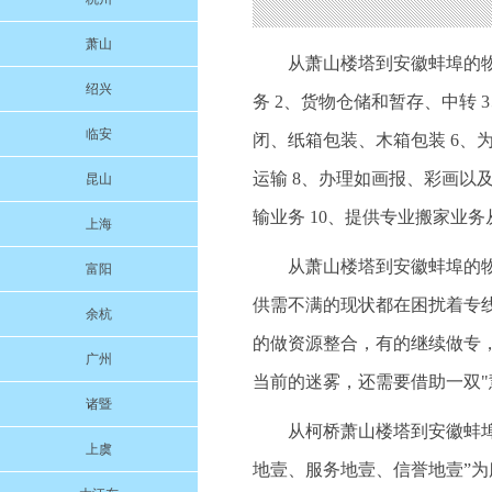
萧山
从萧山楼塔到安徽蚌埠的
绍兴
务 2、货物仓储和暂存、中转 
临安
闭、纸箱包装、木箱包装 6、
运输 8、办理如画报、彩画以
昆山
输业务 10、提供专业搬家业
上海
从萧山楼塔到安徽蚌埠的
富阳
供需不满的现状都在困扰着专
余杭
的做资源整合，有的继续做专
广州
当前的迷雾，还需要借助一双"
诸暨
从柯桥萧山楼塔到安徽蚌埠的
上虞
地壹、服务地壹、信誉地壹”