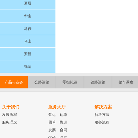
夏履
华舍
马鞍
马山
安昌
钱清
产品与业务
公路运输
零担托运
铁路运输
整车调度
关于我们
服务大厅
解决方案
发展历程
禁运
运单
解决方法
服务理念
回单
搬运
服务流程
发票
合同
保价
包装