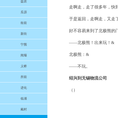
益农
走啊走，走了很多年，快
瓜沥
于是返回，走啊走，又走
衙前
好不容易来到了北极熊的
新街
——北极熊！出来玩！&
宁围
北极熊：&
闻堰
——不玩。
义桥
所前
绍兴到无锡物流公司
进化
（）
临浦
戴村