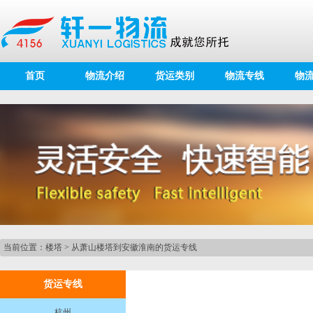
首页
物流介绍
货运类别
物流专线
物
当前位置：
楼塔
>
从萧山楼塔到安徽淮南的货运专线
货运专线
杭州