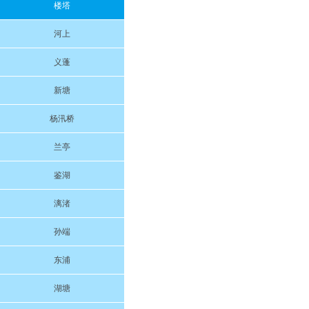
楼塔
河上
义蓬
新塘
杨汛桥
兰亭
鉴湖
漓渚
孙端
东浦
湖塘