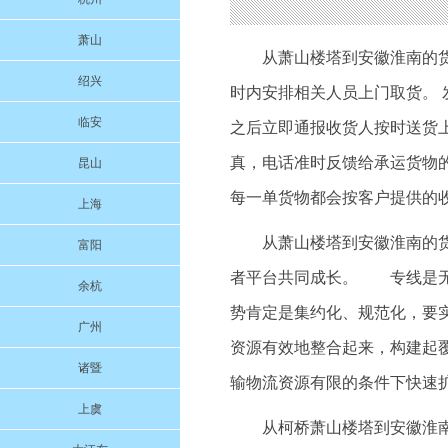
萧山
从萧山楼塔到安徽淮南的
绍兴
时内安排相关人员上门取货。 
临安
之后立即通报收货人按时送货上
真，电话准时反馈给承运货物
昆山
每一单货物都会按客户提供的
上海
从萧山楼塔到安徽淮南的
富阳
者平台共同成长。 专线是无
余杭
势肯定是集约化、规范化，要
广州
资源有效地整合起来，构建起
诸暨
输物流资源有限的条件下快速
上虞
从柯桥萧山楼塔到安徽淮南的