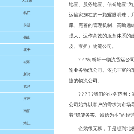
大江东
地壹、服务地壹、信誉地壹”
临江
运输家族在的一颗耀眼明珠，
库、完善的管理机制、高瞻远
前进
强大、运作高效的服务体系的
蜀山
皮、零担）物流公司。
北干
? ? ?柯桥轩一物流货
城厢
输业务物流公司。依托丰富的
新湾
捷的物流公司。
党湾
? ? ? ? ?我们的业
河庄
公司始终以客户的需求为市场
南阳
着“稳健务实、诚信为本”的经
靖江
企鹅很无聊，于是想到北