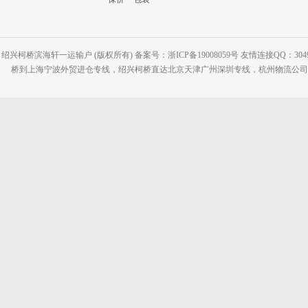
绍兴柯桥滨海轩一运输户 (版权所有) 备案号：浙ICP备19008059号 友情连接QQ：30495
桥到上海宁波外贸进仓专线，绍兴柯桥直达北京天津广州深圳专线，杭州物流公司网站：www.2-2