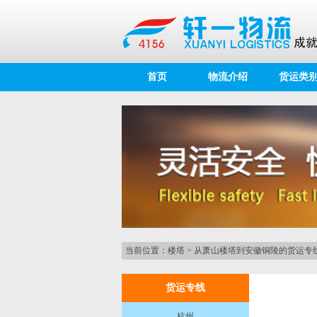
首页
物流介绍
货运类
当前位置：
楼塔
>
从萧山楼塔到安徽铜陵的货运专
货运专线
杭州