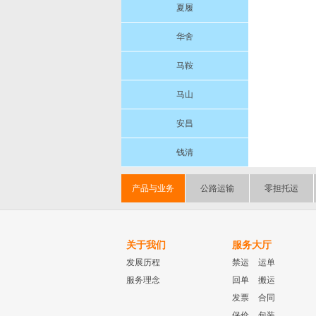
夏履
华舍
马鞍
马山
安昌
钱清
产品与业务
公路运输
零担托运
关于我们
服务大厅
发展历程
禁运
运单
服务理念
回单
搬运
发票
合同
保价
包装