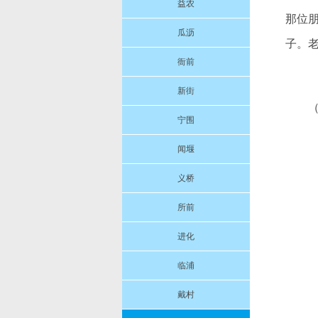
益农
那位
瓜沥
子。
衙前
新街
宁围
闻堰
义桥
所前
进化
临浦
戴村