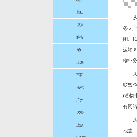
萧山
绍兴
务 2
临安
闭、纸
运输 
昆山
输业务
上海
富阳
联盟
余杭
(货
广州
有网
诸暨
上虞
地壹