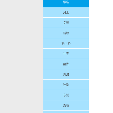
楼塔
河上
义蓬
新塘
杨汛桥
兰亭
鉴湖
漓渚
孙端
东浦
湖塘