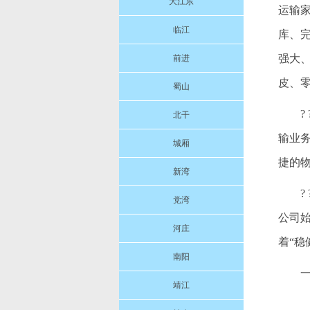
大江东
运输
临江
库、
强大
前进
皮、
蜀山
北干
输业
城厢
捷的
新湾
党湾
公司
河庄
着“
南阳
靖江