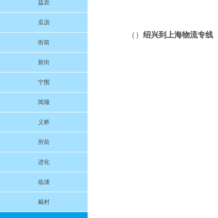
益农
瓜沥
（）
绍兴到上海物流专线
衙前
新街
宁围
闻堰
义桥
所前
进化
临浦
戴村