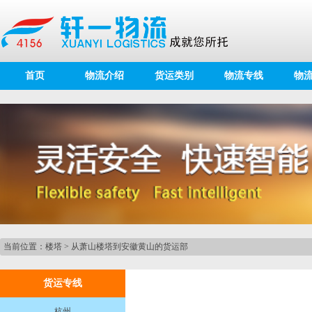
首页
物流介绍
货运类别
物流专线
物
当前位置：
楼塔
>
从萧山楼塔到安徽黄山的货运部
货运专线
杭州