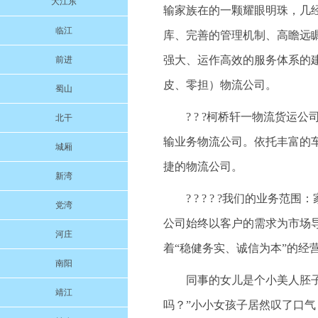
大江东
输家族在的一颗耀眼明珠，几
临江
库、完善的管理机制、高瞻远
强大、运作高效的服务体系的
前进
皮、零担）物流公司。
蜀山
? ? ?柯桥轩一物流货
北干
输业务物流公司。依托丰富的
城厢
捷的物流公司。
新湾
? ? ? ? ?我们的业
党湾
公司始终以客户的需求为市场
河庄
着“稳健务实、诚信为本”的经
南阳
同事的女儿是个小美人胚
靖江
吗？”小小女孩子居然叹了口气