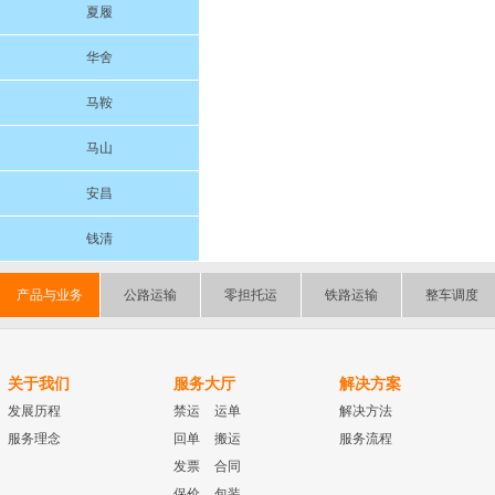
夏履
华舍
马鞍
马山
安昌
钱清
产品与业务
公路运输
零担托运
铁路运输
整车调度
关于我们
服务大厅
解决方案
发展历程
禁运
运单
解决方法
服务理念
回单
搬运
服务流程
发票
合同
保价
包装