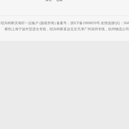
绍兴柯桥滨海轩一运输户 (版权所有) 备案号：浙ICP备19008059号 友情连接QQ：30495
桥到上海宁波外贸进仓专线，绍兴柯桥直达北京天津广州深圳专线，杭州物流公司网站：www.2-2