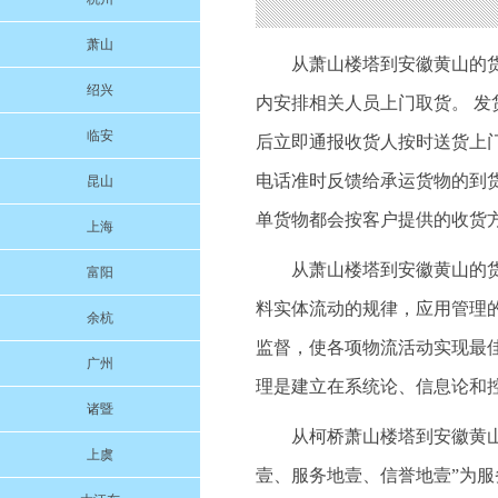
萧山
从萧山楼塔到安徽黄山的
绍兴
内安排相关人员上门取货。 发
临安
后立即通报收货人按时送货上门
电话准时反馈给承运货物的到
昆山
单货物都会按客户提供的收货
上海
从萧山楼塔到安徽黄山的货运部
富阳
料实体流动的规律，应用管理
余杭
监督，使各项物流活动实现最
广州
理是建立在系统论、信息论和
诸暨
从柯桥萧山楼塔到安徽黄山的
上虞
壹、服务地壹、信誉地壹”为