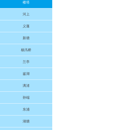
楼塔
河上
义蓬
新塘
杨汛桥
兰亭
鉴湖
漓渚
孙端
东浦
湖塘