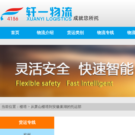
首页
物流介绍
货运类别
物流专线
物
当前位置：
楼塔
>
从萧山楼塔到安徽巢湖的托运部
货运专线
杭州