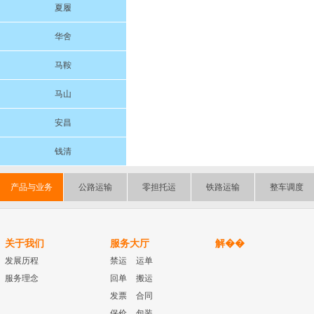
夏履
华舍
马鞍
马山
安昌
钱清
产品与业务
公路运输
零担托运
铁路运输
整车调度
关于我们
服务大厅
解��
发展历程
禁运
运单
服务理念
回单
搬运
发票
合同
保价
包装