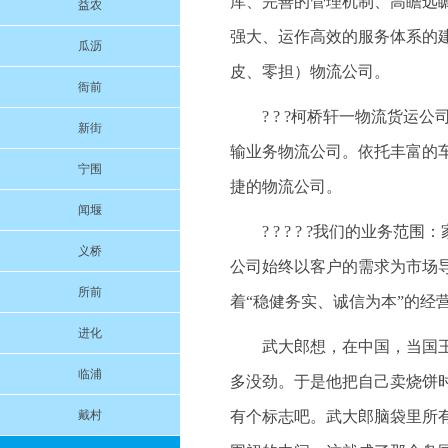
库、完善的管理机制、高瞻远
益农
强大、运作高效的服务体系的
瓜沥
皮、零担）物流公司。
衙前
? ? ?柯桥轩一物流货
新街
输业务物流公司。依托丰富的
宁围
捷的物流公司。
闻堰
? ? ? ? ?我们的业
义桥
公司始终以客户的需求为市场
所前
着“稳健务实、诚信为本”的经
进化
武大郎想，在中国，当国
临浦
多没劲。于是他把自己卖烧饼
戴村
有个标志吧。武大郎脑袋里所