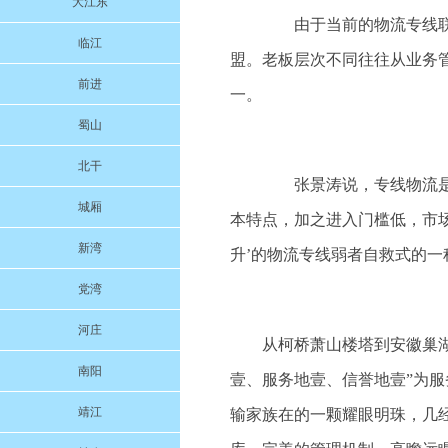
大江东
由于当前的物流专线联盟
临江
盟。老板层次不同往往从业务
前进
一。
蜀山
北干
张景涛说，专线物流是从
城厢
本特点，加之进入门槛低，市场
新湾
升’的物流专线弱者自救式的一
党湾
河庄
从柯桥萧山楼塔到安徽巢湖的
南阳
壹、服务地壹、信誉地壹”为
靖江
输家族在的一颗耀眼明珠，几