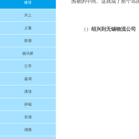
围裙的中间。这就成了那个岛
楼塔
河上
义蓬
（）
绍兴到无锡物流公司
新塘
杨汛桥
兰亭
鉴湖
漓渚
孙端
东浦
湖塘