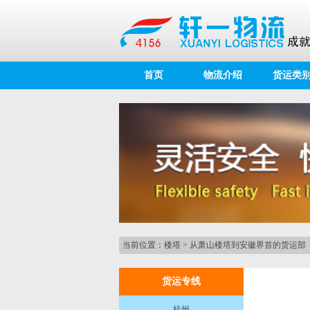
首页
物流介绍
货运类
当前位置：
楼塔
>
从萧山楼塔到安徽界首的货运部
货运专线
杭州