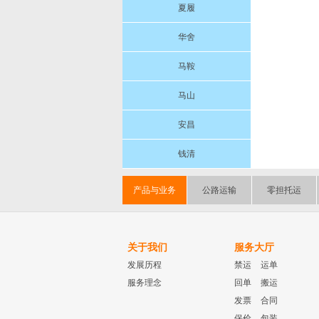
夏履
华舍
马鞍
马山
安昌
钱清
产品与业务
公路运输
零担托运
关于我们
服务大厅
发展历程
禁运
运单
服务理念
回单
搬运
发票
合同
保价
包装