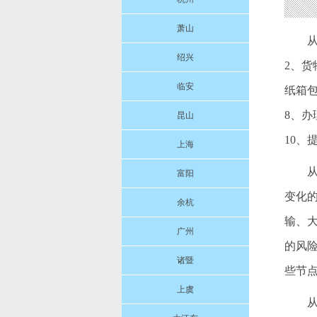
萧山
绍兴
2、货
临安
纸箱包
8、
昆山
10
上海
富阳
变化
余杭
输、
广州
的风
诸暨
些节
上虞