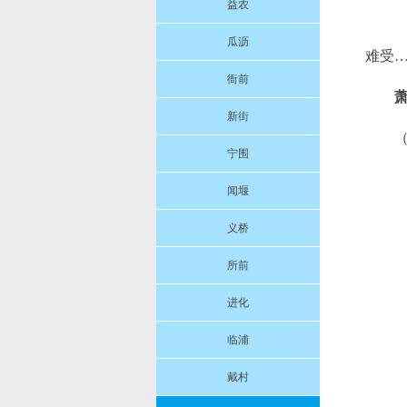
益农
瓜沥
难受…
衙前
新街
宁围
闻堰
义桥
所前
进化
临浦
戴村