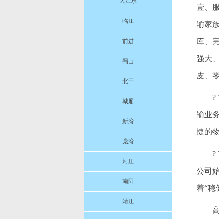
大江东
壹、
临江
输家
库、
前进
强大
蜀山
皮、
北干
城厢
输业
新湾
捷的
党湾
河庄
公司
南阳
着“
靖江
高