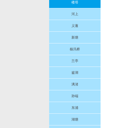
楼塔
河上
义蓬
新塘
杨汛桥
兰亭
鉴湖
漓渚
孙端
东浦
湖塘