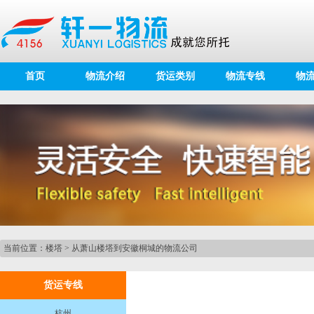
首页
物流介绍
货运类别
物流专线
物
当前位置：
楼塔
>
从萧山楼塔到安徽桐城的物流公司
货运专线
杭州