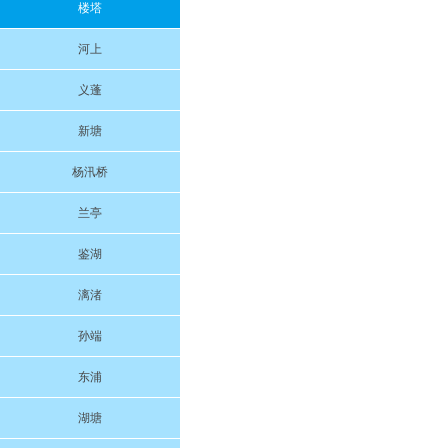
楼塔
河上
义蓬
新塘
杨汛桥
兰亭
鉴湖
漓渚
孙端
东浦
湖塘