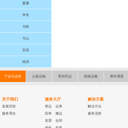
夏履
华舍
马鞍
马山
安昌
钱清
产品与业务
公路运输
零担托运
铁路运输
整车调度
关于我们
服务大厅
解决方案
发展历程
禁运
运单
解决方法
服务理念
回单
搬运
服务流程
发票
合同
保价
包装