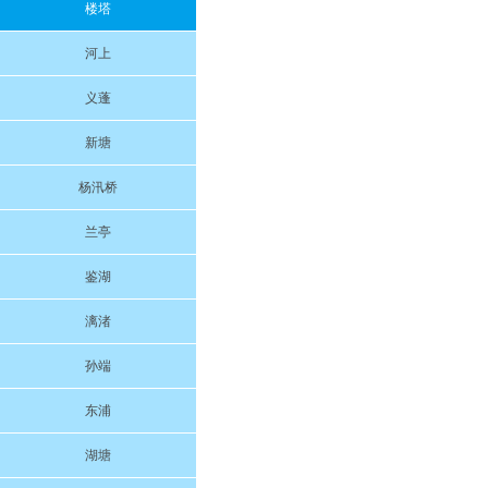
楼塔
河上
义蓬
新塘
杨汛桥
兰亭
鉴湖
漓渚
孙端
东浦
湖塘