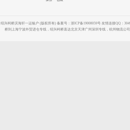
绍兴柯桥滨海轩一运输户 (版权所有) 备案号：浙ICP备19008059号 友情连接QQ：30495
桥到上海宁波外贸进仓专线，绍兴柯桥直达北京天津广州深圳专线，杭州物流公司网站：www.2-2