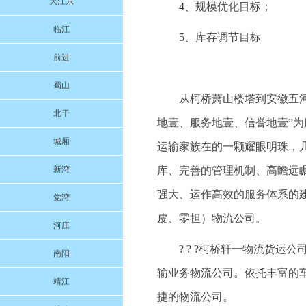
大江东
4、规模优化目标；
临江
5、库存调节目标
前进
蜀山
从柯桥萧山楼塔到安徽五河的
北干
地壹、服务地壹、信誉地壹”
城厢
运输家族在的一颗耀眼明珠，
新湾
库、完善的管理机制、高瞻远
强大、运作高效的服务体系的
党湾
皮、零担）物流公司。
河庄
? ? ?柯桥轩一物流货
南阳
输业务物流公司。依托丰富的
靖江
捷的物流公司。