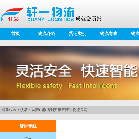
首页
物流介绍
货运类别
物流专线
物
当前位置：
楼塔
>
从萧山楼塔到安徽五河的物流公司
货运专线
杭州