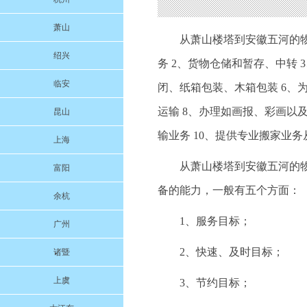
萧山
从萧山楼塔到安徽五河的
绍兴
务 2、货物仓储和暂存、中转 
临安
闭、纸箱包装、木箱包装 6、
运输 8、办理如画报、彩画以
昆山
输业务 10、提供专业搬家业
上海
从萧山楼塔到安徽五河的
富阳
备的能力，一般有五个方面：
余杭
1、服务目标；
广州
2、快速、及时目标；
诸暨
上虞
3、节约目标；