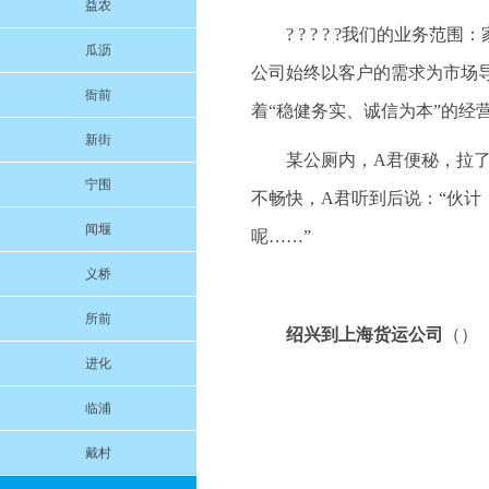
益农
? ? ? ? ?我们的业
瓜沥
公司始终以客户的需求为市场
衙前
着“稳健务实、诚信为本”的经
新街
某公厕内，A君便秘，拉
宁围
不畅快，A君听到后说：“伙计
闻堰
呢……”
义桥
所前
绍兴到上海货运公司
（）
进化
临浦
戴村