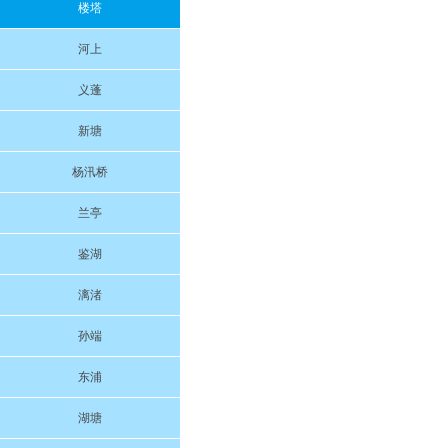
楼塔
河上
义蓬
新塘
杨汛桥
兰亭
鉴湖
漓渚
孙端
东浦
湖塘