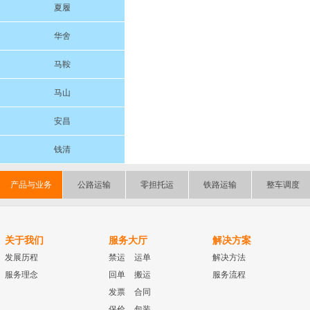
夏履
华舍
马鞍
马山
安昌
钱清
产品与业务
公路运输
零担托运
铁路运输
整车调度
关于我们
服务大厅
解决方案
发展历程
禁运
运单
解决方法
服务理念
回单
搬运
服务流程
发票
合同
保价
包装