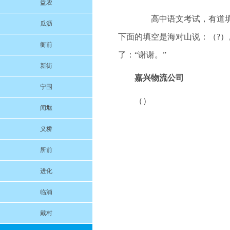
益农
高中语文考试，有道填空
瓜沥
下面的填空是海对山说：（?
衙前
了：“谢谢。”
新街
嘉兴物流公司
宁围
（）
闻堰
义桥
所前
进化
临浦
戴村