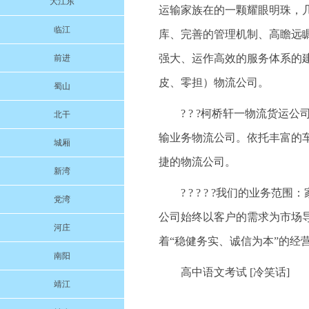
大江东
运输家族在的一颗耀眼明珠，
临江
库、完善的管理机制、高瞻远
强大、运作高效的服务体系的
前进
皮、零担）物流公司。
蜀山
? ? ?柯桥轩一物流货
北干
输业务物流公司。依托丰富的
城厢
捷的物流公司。
新湾
? ? ? ? ?我们的业
党湾
公司始终以客户的需求为市场
河庄
着“稳健务实、诚信为本”的经
南阳
高中语文考试 [冷笑话]
靖江