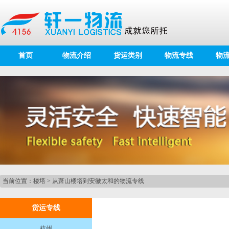
首页
物流介绍
货运类别
物流专线
物
当前位置：
楼塔
>
从萧山楼塔到安徽太和的物流专线
货运专线
杭州