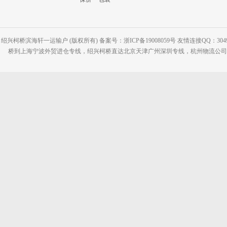
绍兴柯桥滨海轩一运输户 (版权所有) 备案号：浙ICP备19008059号 友情连接QQ：30495
桥到上海宁波外贸进仓专线，绍兴柯桥直达北京天津广州深圳专线，杭州物流公司网站：www.2-2