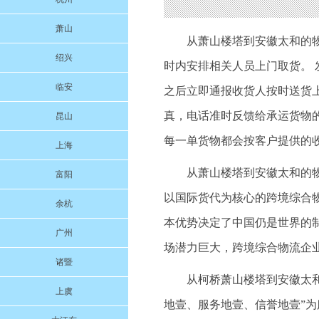
萧山
从萧山楼塔到安徽太和的
绍兴
时内安排相关人员上门取货。 
临安
之后立即通报收货人按时送货上
真，电话准时反馈给承运货物
昆山
每一单货物都会按客户提供的
上海
从萧山楼塔到安徽太和的
富阳
以国际货代为核心的跨境综合
余杭
本优势决定了中国仍是世界的
广州
场潜力巨大，跨境综合物流企
诸暨
从柯桥萧山楼塔到安徽太和的
上虞
地壹、服务地壹、信誉地壹”