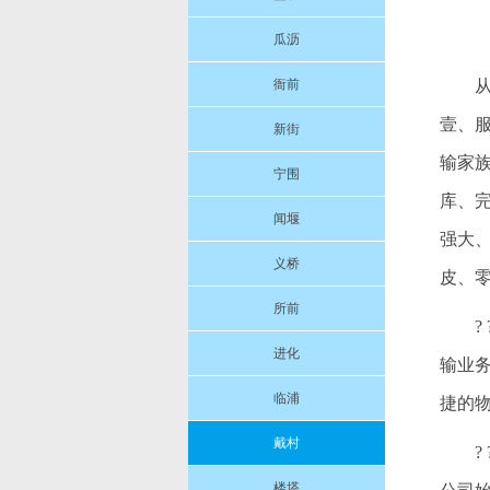
瓜沥
衙前
壹、
新街
输家
宁围
库、
闻堰
强大
义桥
皮、
所前
进化
输业
临浦
捷的
戴村
楼塔