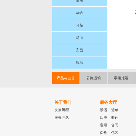
夏履
华舍
马鞍
马山
安昌
钱清
产品与业务
公路运输
零担托运
关于我们
服务大厅
发展历程
禁运
运单
服务理念
回单
搬运
发票
合同
保价
包装