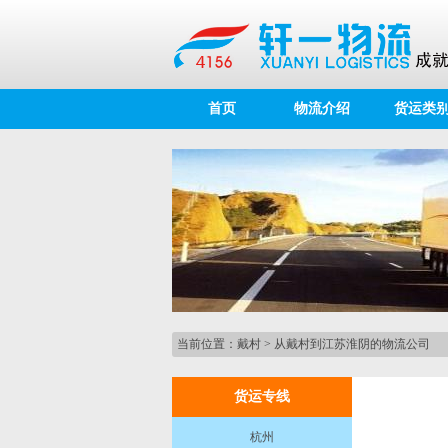
首页
物流介绍
货运类
当前位置：
戴村
>
从戴村到江苏淮阴的物流公司
货运专线
杭州