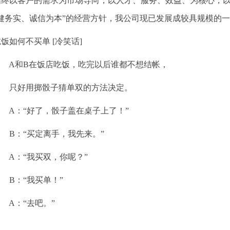
始终以客户的需求为市场导向，以人才、服务、效益、为核心，
稳健务实、诚信为本”的经营方针，我公司现已发展成较具规模的
饭如何不买单 [冷笑话]
A和B在饭店吃饭，吃完以后谁都不想结帐，
只好用掷骰子猜单双的方法决定。
A：“好了，骰子盖在桌子上了！”
B：“买定离手，我先来。”
A：“我买双，你呢？”
B：“我买单！”
A：“去吧。”