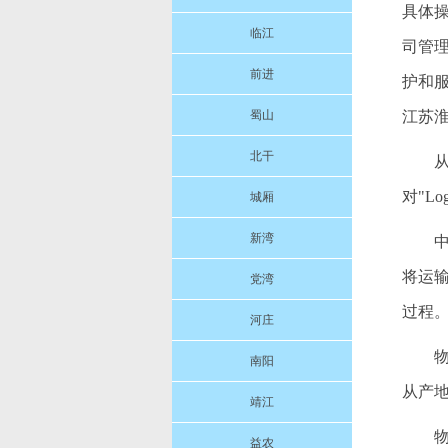
具体
临江
司管
前进
护和
蜀山
江苏
北干
对"Lo
城厢
新湾
将运
党湾
过程
河庄
物
南阳
从产
靖江
益农