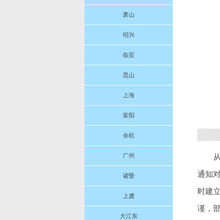
萧山
绍兴
临安
昆山
上海
富阳
余杭
广州
通知
诸暨
时建
上虞
谨，
大江东