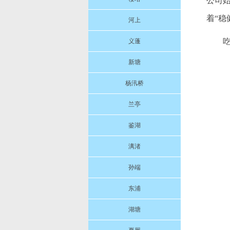
公司
着“
河上
吃
义蓬
新塘
杨汛桥
兰亭
鉴湖
漓渚
孙端
东浦
湖塘