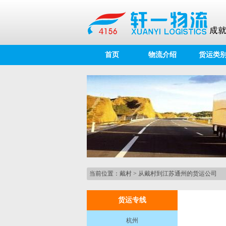
首页
物流介绍
货运类
当前位置：
戴村
>
从戴村到江苏通州的货运公司
货运专线
杭州