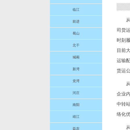
临江
前进
司货
蜀山
时刻
北干
目前
城厢
运输配
新湾
货运
党湾
河庄
企业
中转
南阳
络化
靖江
益农