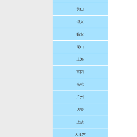
萧山
绍兴
临安
昆山
上海
富阳
余杭
广州
诸暨
上虞
大江东