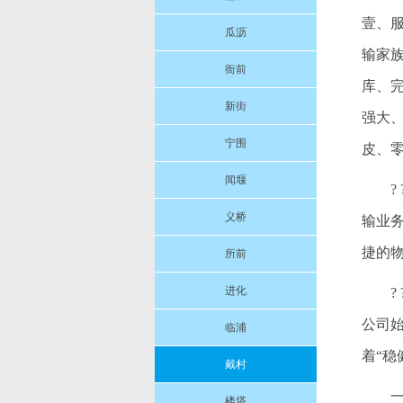
壹、
瓜沥
输家
衙前
库、
新街
强大
宁围
皮、
闻堰
义桥
输业
捷的
所前
进化
公司
临浦
着“
戴村
楼塔