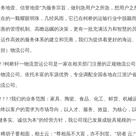
服务地壹、信誉地壹”为服务宗旨，做到急用户之所急，想用户之
族在的一颗耀眼明珠，几经风雨，它已在柯桥的运输行业中脱颖
完善的管理机制、高瞻远瞩的决策，更有一批充满活力和智慧的
、运作高效的服务体系的建立和完善，我们为提供着更好的海运
零担）物流公司。
? ? ?柯桥轩一物流货运公司是一家在相关部门注册的正规物流
务物流公司。依托丰富的车源优势，专业调配全国各地在江浙沪
物流公司。
? ? ? ? ?我们的业务范围：家具、陶瓷、食品、化工、鲜货、
始终以客户的需求为市场导向，以人才、服务、效益、为核心，
稳健务实、诚信为本”的经营方针，我公司现已发展成较具规模的
一稀胡子要相面，相士云：“尊相虽不大富，亦不到贫。”胡者 云: