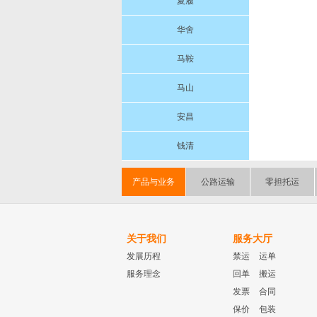
夏履
华舍
马鞍
马山
安昌
钱清
产品与业务
公路运输
零担托运
关于我们
服务大厅
发展历程
禁运
运单
服务理念
回单
搬运
发票
合同
保价
包装