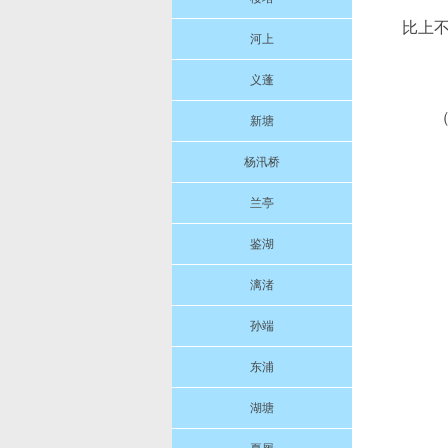
比上不
河上
义蓬
新塘
杨汛桥
兰亭
鉴湖
漓渚
孙端
东浦
湖塘