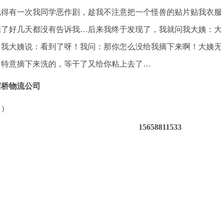
记得有一次我同学恶作剧，趁我不注意把一个怪兽的贴片贴我衣
贴了好几天都没有告诉我…后来我终于发现了，我就问我大姨：
？我大姨说：看到了呀！我问：那你怎么没给我摘下来啊！大姨
，特意摘下来洗的，等干了又给你粘上去了…
柯桥物流公司
（）
15658811533