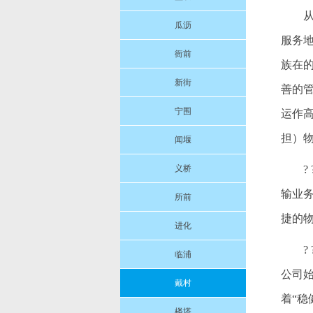
瓜沥
服务
衙前
族在
新街
善的
宁围
运作
担）
闻堰
义桥
输业
所前
捷的
进化
临浦
公司
戴村
着“
楼塔