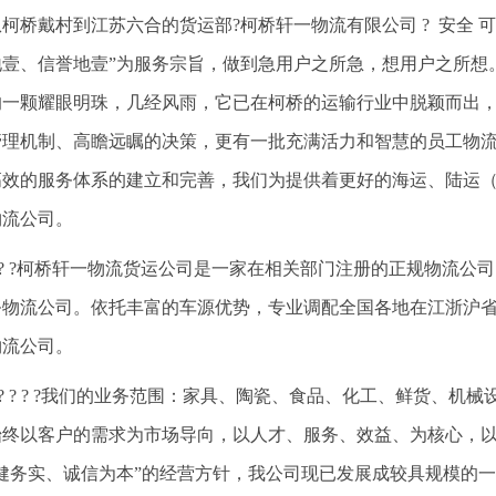
从柯桥戴村到江苏六合的货运部?柯桥轩一物流有限公司 ? 安全 可
地壹、信誉地壹”为服务宗旨，做到急用户之所急，想用户之所想
的一颗耀眼明珠，几经风雨，它已在柯桥的运输行业中脱颖而出
管理机制、高瞻远瞩的决策，更有一批充满活力和智慧的员工物
高效的服务体系的建立和完善，我们为提供着更好的海运、陆运
物流公司。
? ? ?柯桥轩一物流货运公司是一家在相关部门注册的正规物流
务物流公司。依托丰富的车源优势，专业调配全国各地在江浙沪
物流公司。
? ? ? ? ?我们的业务范围：家具、陶瓷、食品、化工、鲜货、
始终以客户的需求为市场导向，以人才、服务、效益、为核心，
稳健务实、诚信为本”的经营方针，我公司现已发展成较具规模的