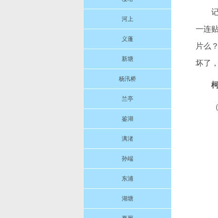
河上
一连
义蓬
片么
新塘
坏了
杨汛桥
兰亭
鉴湖
漓渚
孙端
东浦
湖塘