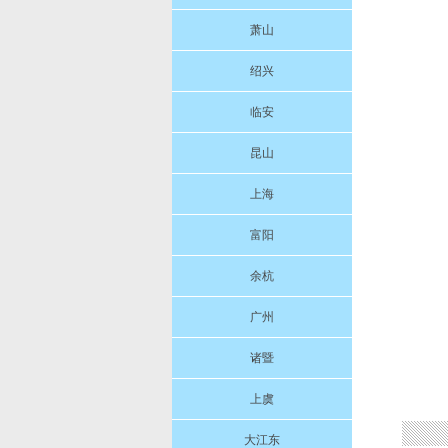
萧山
绍兴
临安
昆山
上海
富阳
余杭
广州
诸暨
上虞
大江东