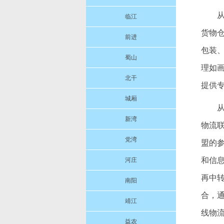
临江
货物仓
前进
包装、
蜀山
理如画
北干
提供
城厢
新湾
物流
党湾
盟的
和信
河庄
再中
南阳
合，
靖江
线物
益农