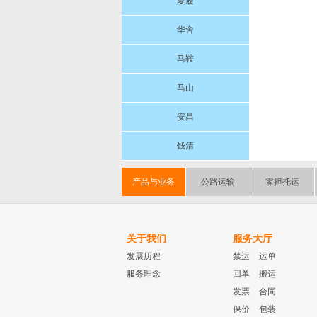
夏履
华舍
马鞍
马山
安昌
钱清
产品与业务
公路运输
零担托运
关于我们
服务大厅
发展历程
禁运
运单
服务理念
回单
搬运
发票
合同
保价
包装