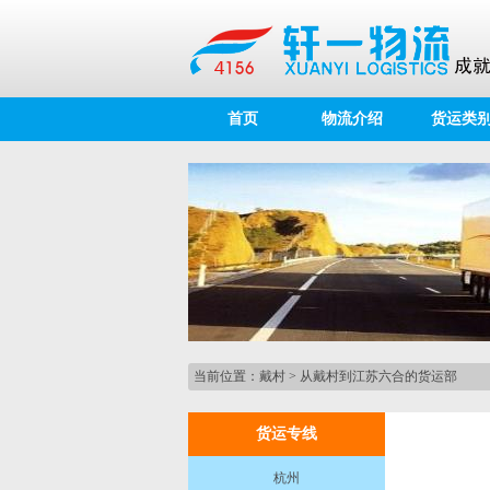
首页
物流介绍
货运类
当前位置：
戴村
>
从戴村到江苏六合的货运部
货运专线
杭州