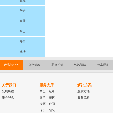
夏履
华舍
马鞍
马山
安昌
钱清
产品与业务
公路运输
零担托运
铁路运输
整车调度
关于我们
服务大厅
解决方案
发展历程
禁运
运单
解决方法
服务理念
回单
搬运
服务流程
发票
合同
保价
包装