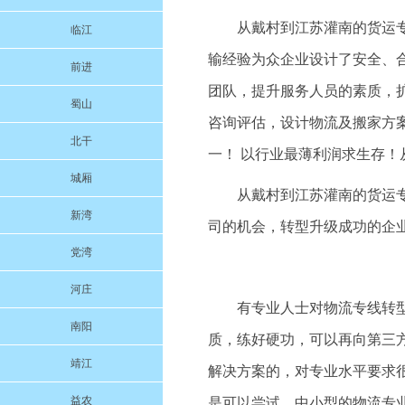
从戴村到江苏灌南的货运
临江
输经验为众企业设计了安全、
前进
团队，提升服务人员的素质，扩
蜀山
咨询评估，设计物流及搬家方
北干
一！ 以行业最薄利润求生存！
城厢
从戴村到江苏灌南的货运专
新湾
司的机会，转型升级成功的企
党湾
河庄
有专业人士对物流专线转
南阳
质，练好硬功，可以再向第三
靖江
解决方案的，对专业水平要求
益农
是可以尝试。中小型的物流专