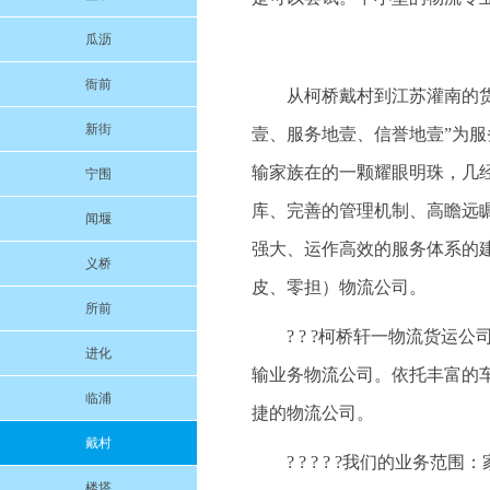
瓜沥
衙前
从柯桥戴村到江苏灌南的货运
新街
壹、服务地壹、信誉地壹”为
输家族在的一颗耀眼明珠，几
宁围
库、完善的管理机制、高瞻远
闻堰
强大、运作高效的服务体系的
义桥
皮、零担）物流公司。
所前
? ? ?柯桥轩一物流货
进化
输业务物流公司。依托丰富的
临浦
捷的物流公司。
戴村
? ? ? ? ?我们的业
楼塔