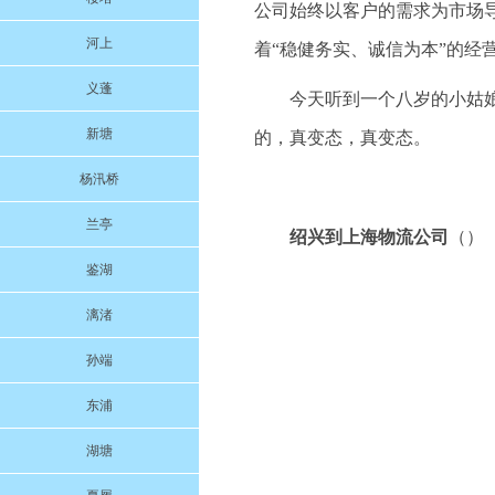
公司始终以客户的需求为市场
河上
着“稳健务实、诚信为本”的经
义蓬
今天听到一个八岁的小姑
新塘
的，真变态，真变态。
杨汛桥
兰亭
绍兴到上海物流公司
（）
鉴湖
漓渚
孙端
东浦
湖塘