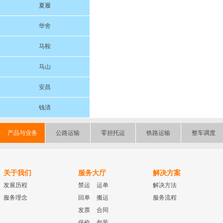
夏履
华舍
马鞍
马山
安昌
钱清
产品与业务
公路运输
零担托运
铁路运输
整车调度
关于我们
服务大厅
解决方案
发展历程
禁运
运单
解决方法
服务理念
回单
搬运
服务流程
发票
合同
保价
包装