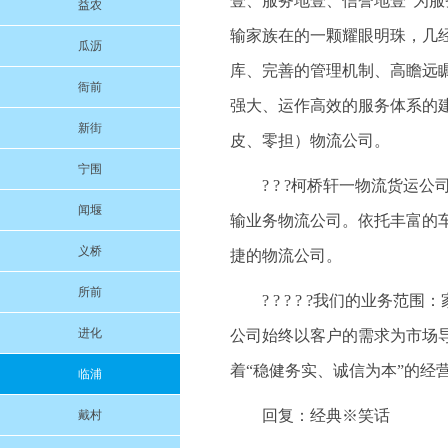
壹、服务地壹、信誉地壹”为
益农
输家族在的一颗耀眼明珠，几
瓜沥
库、完善的管理机制、高瞻远
衙前
强大、运作高效的服务体系的
新街
皮、零担）物流公司。
宁围
? ? ?柯桥轩一物流货
闻堰
输业务物流公司。依托丰富的
义桥
捷的物流公司。
所前
? ? ? ? ?我们的业
进化
公司始终以客户的需求为市场
着“稳健务实、诚信为本”的经
临浦
回复：经典※笑话
戴村