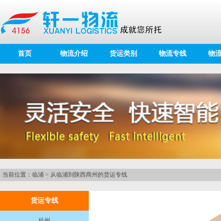
首页
物流介绍
货运类别
物流专线
物
当前位置：
临浦
>
从临浦到陕西商州的货运专线
货运专线
杭州