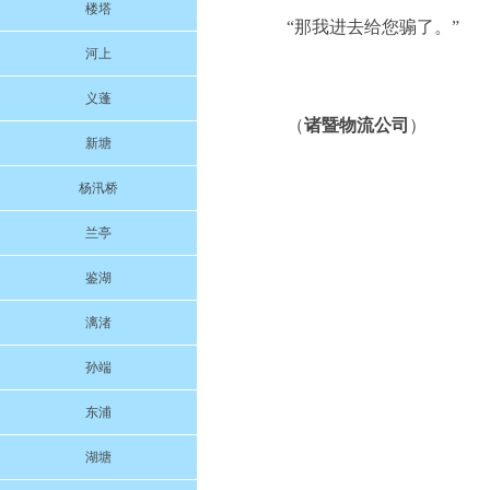
楼塔
“那我进去给您骟了。”
河上
义蓬
（
诸暨物流公司
）
新塘
杨汛桥
兰亭
鉴湖
漓渚
孙端
东浦
湖塘