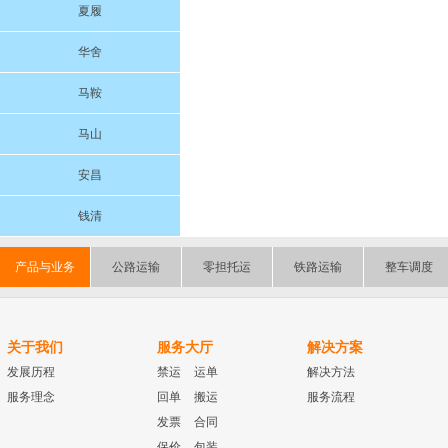
夏履
华舍
马鞍
马山
安昌
钱清
产品与业务
公路运输
零担托运
铁路运输
整车调度
关于我们
服务大厅
解决方案
发展历程
禁运
运单
解决方法
服务理念
回单
搬运
服务流程
发票
合同
保价
包装