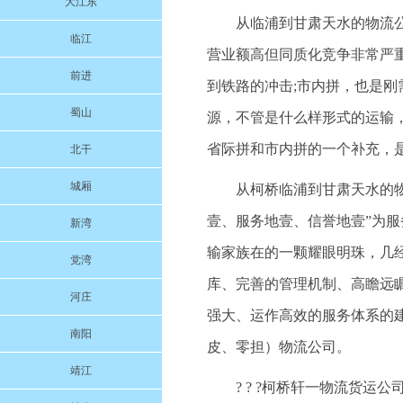
大江东
从临浦到甘肃天水的物流
临江
营业额高但同质化竞争非常严重
前进
到铁路的冲击;市内拼，也是
蜀山
源，不管是什么样形式的运输
省际拼和市内拼的一个补充，
北干
城厢
从柯桥临浦到甘肃天水的物流
壹、服务地壹、信誉地壹”为
新湾
输家族在的一颗耀眼明珠，几
党湾
库、完善的管理机制、高瞻远
河庄
强大、运作高效的服务体系的
南阳
皮、零担）物流公司。
靖江
? ? ?柯桥轩一物流货