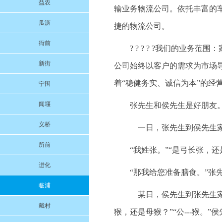
益农
输业务物流公司。依托丰富的
瓜沥
捷的物流公司。
衙前
? ? ? ? ?我们的业
新街
公司始终以客户的需求为市场
着“稳健务实、诚信为本”的经
宁围
闻堰
张先生和侯先生是好朋友
义桥
一日，张先生到侯先生家
所前
“我姓张。”“是弓长张，还
进化
“那我给您准备膳食。”
临浦
某日，侯先生到张先生家拜
戴村
猴，还是母猴？”“公---猴。”侯