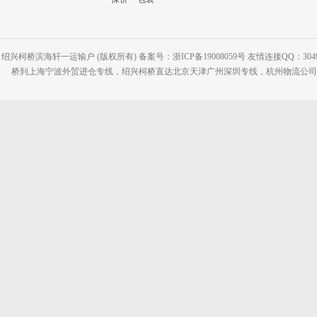
绍兴柯桥滨海轩一运输户 (版权所有) 备案号：浙ICP备19008059号 友情连接QQ：30495
桥到上海宁波外贸进仓专线，绍兴柯桥直达北京天津广州深圳专线，杭州物流公司网站：www.2-2