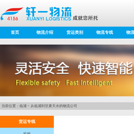
首页
物流介绍
货运类别
物流专线
物
当前位置：
临浦
>
从临浦到甘肃天水的物流公司
货运专线
杭州