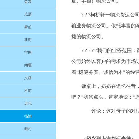
皮、零担）物流公司。
益农
瓜沥
? ? ?柯桥轩一物流货
输业务物流公司。依托丰富的
衙前
捷的物流公司。
新街
? ? ? ? ?我们的业
宁围
公司始终以客户的需求为市场
闻堰
着“稳健务实、诚信为本”的经
义桥
饭桌上，奶奶在追忆往昔
所前
吧？”我爸点头，肯定地说：“
进化
评论：这对母子的对话
临浦
戴村
（
绍兴到上海货运专线
）