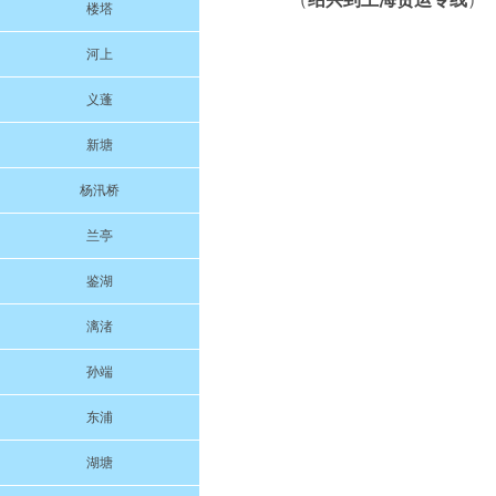
楼塔
河上
义蓬
新塘
杨汛桥
兰亭
鉴湖
漓渚
孙端
东浦
湖塘