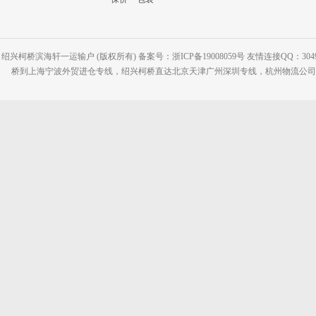
绍兴柯桥滨海轩一运输户 (版权所有) 备案号：浙ICP备19008059号 友情连接QQ：30495
桥到上海宁波外贸进仓专线，绍兴柯桥直达北京天津广州深圳专线，杭州物流公司网站：www.2-2