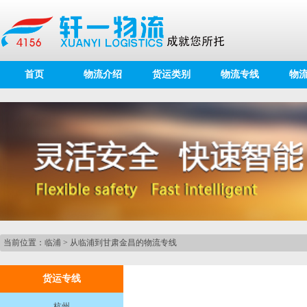
首页
物流介绍
货运类别
物流专线
物
当前位置：
临浦
>
从临浦到甘肃金昌的物流专线
货运专线
杭州