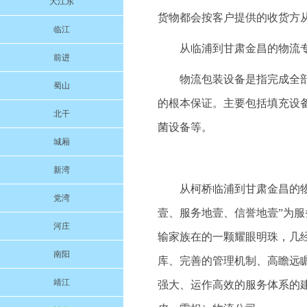
大江东
货物都会按客户提供的收货方
临江
从临浦到甘肃金昌的物流
前进
物流包装设备是指完成全
蜀山
的根本保证。主要包括填充设
北干
菌设备等。
城厢
新湾
从柯桥临浦到甘肃金昌的物流
党湾
壹、服务地壹、信誉地壹”为
河庄
输家族在的一颗耀眼明珠，几
南阳
库、完善的管理机制、高瞻远
靖江
强大、运作高效的服务体系的