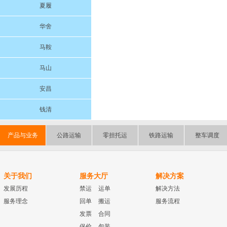
夏履
华舍
马鞍
马山
安昌
钱清
产品与业务
公路运输
零担托运
铁路运输
整车调度
关于我们
服务大厅
解决方案
发展历程
禁运
运单
解决方法
服务理念
回单
搬运
服务流程
发票
合同
保价
包装