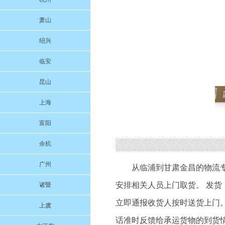
萧山
绍兴
临安
昆山
上海
富阳
余杭
广州
从临浦到甘肃金昌的物流
安排相关人员上门取货。 发货
诸暨
立即通报收货人按时送货上门。
上虞
话准时反馈给承运货物的到货