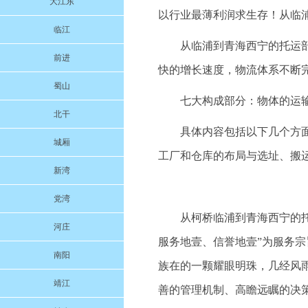
大江东
以行业最薄利润求生存！从临
临江
从临浦到青海西宁的托运
前进
快的增长速度，物流体系不断
蜀山
七大构成部分：物体的运
北干
具体内容包括以下几个方
城厢
工厂和仓库的布局与选址、搬
新湾
党湾
从柯桥临浦到青海西宁的托运
河庄
服务地壹、信誉地壹”为服务
南阳
族在的一颗耀眼明珠，几经风
靖江
善的管理机制、高瞻远瞩的决