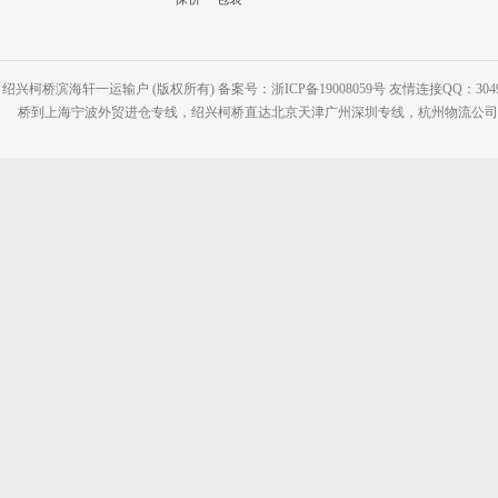
绍兴柯桥滨海轩一运输户 (版权所有) 备案号：浙ICP备19008059号 友情连接QQ：30495
桥到上海宁波外贸进仓专线，绍兴柯桥直达北京天津广州深圳专线，杭州物流公司网站：www.2-2