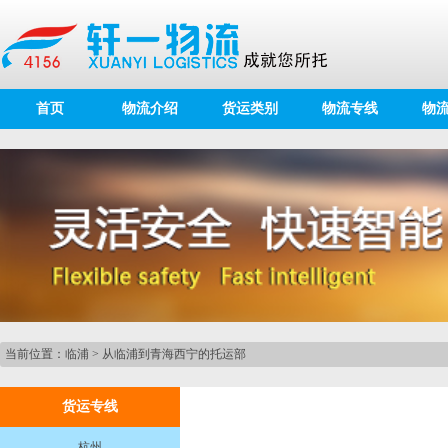
首页
物流介绍
货运类别
物流专线
物
当前位置：
临浦
>
从临浦到青海西宁的托运部
货运专线
杭州