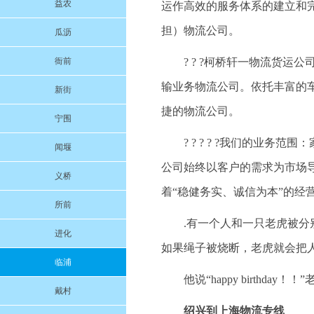
益农
运作高效的服务体系的建立和
担）物流公司。
瓜沥
衙前
? ? ?柯桥轩一物流货
输业务物流公司。依托丰富的
新街
捷的物流公司。
宁围
? ? ? ? ?我们的业
闻堰
公司始终以客户的需求为市场
义桥
着“稳健务实、诚信为本”的经
所前
.有一个人和一只老虎被分
进化
如果绳子被烧断，老虎就会把
临浦
他说“happy birthda
戴村
绍兴到上海物流专线