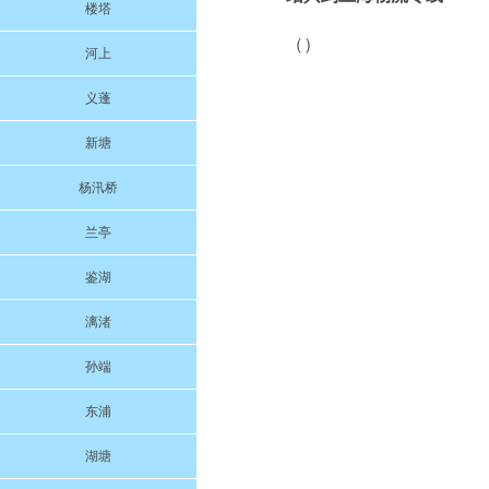
楼塔
（）
河上
义蓬
新塘
杨汛桥
兰亭
鉴湖
漓渚
孙端
东浦
湖塘