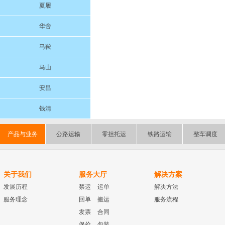
夏履
华舍
马鞍
马山
安昌
钱清
产品与业务
公路运输
零担托运
铁路运输
整车调度
关于我们
服务大厅
解决方案
发展历程
禁运
运单
解决方法
服务理念
回单
搬运
服务流程
发票
合同
保价
包装