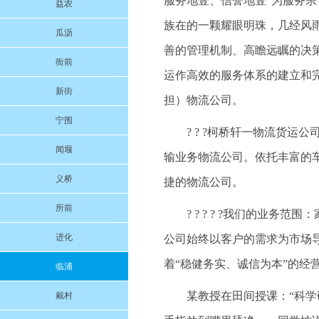
服务地壹、信誉地壹”为服务
益农
族在的一颗耀眼明珠，几经风
瓜沥
善的管理机制、高瞻远瞩的决
衙前
运作高效的服务体系的建立和
新街
担）物流公司。
宁围
? ? ?柯桥轩一物流货
闻堰
输业务物流公司。依托丰富的
义桥
捷的物流公司。
所前
? ? ? ? ?我们的业
进化
公司始终以客户的需求为市场
着“稳健务实、诚信为本”的经
临浦
某教授在田间授课：“科
戴村