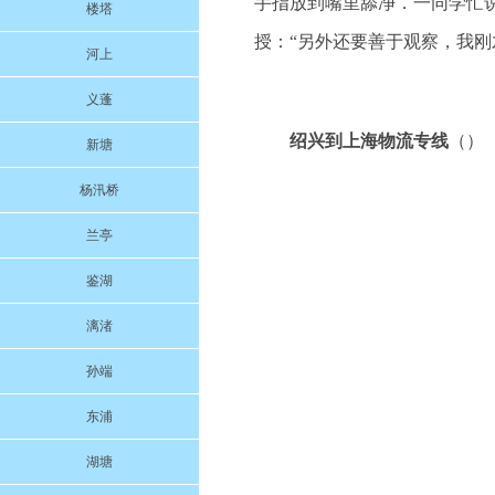
手指放到嘴里舔净．一同学忙
楼塔
授：“另外还要善于观察，我刚
河上
义蓬
绍兴到上海物流专线
（）
新塘
杨汛桥
兰亭
鉴湖
漓渚
孙端
东浦
湖塘