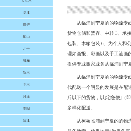
大江东
临江
从临浦到宁夏的的物流专线
前进
货物仓储和暂存、中转 3、承
蜀山
包装、木箱包装 6、为个人和
北干
理如画报、彩画以及手工油画的
城厢
提供专业搬家业务从临浦到宁
新湾
从临浦到宁夏的的物流专
党湾
代配送一个明显的发展是在配
河庄
斤以下的货物，以[宅急便]（
多样化配送。
南阳
靖江
从柯桥临浦到宁夏的的物流专