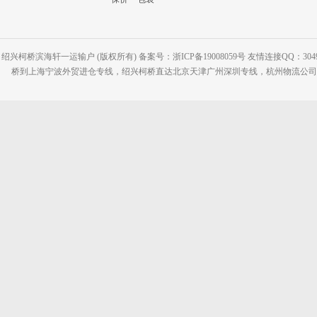
绍兴柯桥滨海轩一运输户 (版权所有) 备案号：浙ICP备19008059号 友情连接QQ：30495
桥到上海宁波外贸进仓专线，绍兴柯桥直达北京天津广州深圳专线，杭州物流公司网站：www.2-2