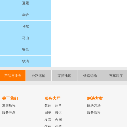
夏履
华舍
马鞍
马山
安昌
钱清
产品与业务
公路运输
零担托运
铁路运输
整车调度
关于我们
服务大厅
解决方案
发展历程
禁运
运单
解决方法
服务理念
回单
搬运
服务流程
发票
合同
保价
包装