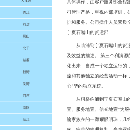
大江东
具体操作，由客户服务部全程
司管理严格，重视内部培训，
临江
护和服务。公司操作人员素质
前进
宁夏石嘴山的货运部
蜀山
从临浦到宁夏石嘴山的货运
北干
及效益的描述。 第三个利润源
城厢
化出来，自成一个独立运行的
新湾
流和其他独立的经营活动一样
党湾
心"型的独立系统。
河庄
从柯桥临浦到宁夏石嘴山的货
南阳
壹、服务地壹、信誉地壹”为
输家族在的一颗耀眼明珠，几
靖江
库、完善的管理机制、高瞻远