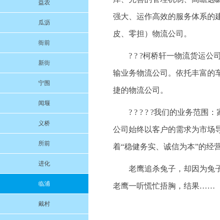
益农
强大、运作高效的服务体系的
瓜沥
皮、零担）物流公司。
衙前
? ? ?柯桥轩一物流货
新街
输业务物流公司。依托丰富的
宁围
捷的物流公司。
闻堰
? ? ? ? ?我们的业
义桥
公司始终以客户的需求为市场
所前
着“稳健务实、诚信为本”的经
进化
老鹰追杀兔子，却因为兔
临浦
老鹰一听慌忙捂胸，结果……
戴村