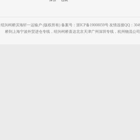
绍兴柯桥滨海轩一运输户 (版权所有) 备案号：浙ICP备19008059号 友情连接QQ：30495
桥到上海宁波外贸进仓专线，绍兴柯桥直达北京天津广州深圳专线，杭州物流公司网站：www.2-2