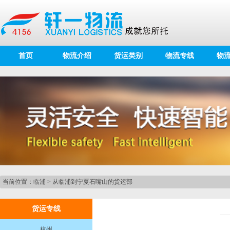
首页
物流介绍
货运类别
物流专线
物
当前位置：
临浦
>
从临浦到宁夏石嘴山的货运部
货运专线
杭州