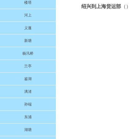
楼塔
绍兴到上海货运部
（）
河上
义蓬
新塘
杨汛桥
兰亭
鉴湖
漓渚
孙端
东浦
湖塘