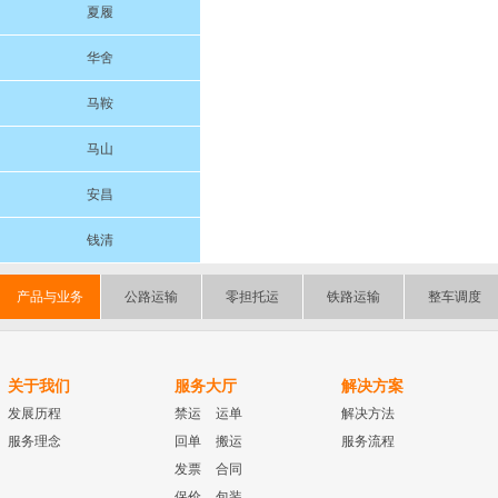
夏履
华舍
马鞍
马山
安昌
钱清
产品与业务
公路运输
零担托运
铁路运输
整车调度
关于我们
服务大厅
解决方案
发展历程
禁运
运单
解决方法
服务理念
回单
搬运
服务流程
发票
合同
保价
包装