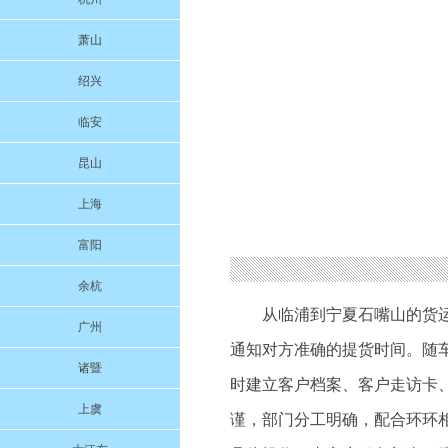
萧山
绍兴
临安
昆山
上海
富阳
余杭
从临浦到宁夏石嘴山的货
广州
通知对方准确的提货时间。随
诸暨
时建立客户档案、客户走访卡
上虞
谨，部门分工明确，配合环环