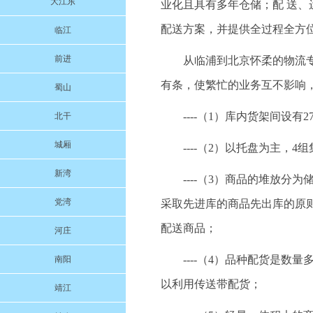
大江东
业化且具有多年仓储；配 送
配送方案，并提供全过程全方
临江
前进
从临浦到北京怀柔的物流专线
有条，使繁忙的业务互不影响
蜀山
----（1）库内货架间设有
北干
城厢
----（2）以托盘为主，
新湾
----（3）商品的堆放
党湾
采取先进库的商品先出库的原
配送商品；
河庄
----（4）品种配货是
南阳
以利用传送带配货；
靖江