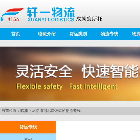
首页
物流介绍
货运类别
物流专线
物
当前位置：
临浦
>
从临浦到北京怀柔的物流专线
货运专线
杭州