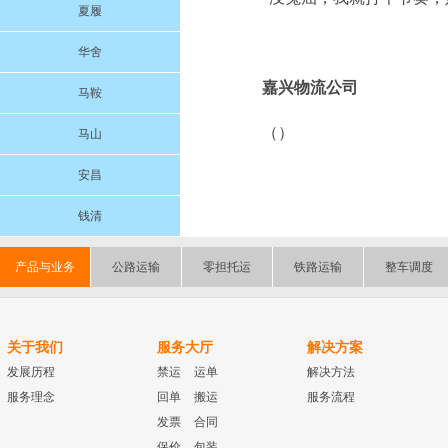
夏履
华舍
嘉兴物流公司
马鞍
（）
马山
安昌
钱清
产品与业务
公路运输
零担托运
铁路运输
整车调度
关于我们
服务大厅
解决方案
发展历程
禁运
运单
解决方法
服务理念
回单
搬运
服务流程
发票
合同
保价
包装