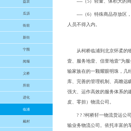
----（5）轻量、体积
益农
瓜沥
----（6）特殊商品存
人员不得入内。
衙前
新街
宁围
从柯桥临浦到北京怀柔的物流
壹、服务地壹、信誉地壹”为
闻堰
输家族在的一颗耀眼明珠，几
义桥
库、完善的管理机制、高瞻远
所前
强大、运作高效的服务体系的
进化
皮、零担）物流公司。
临浦
? ? ?柯桥轩一物流货
戴村
输业务物流公司。依托丰富的