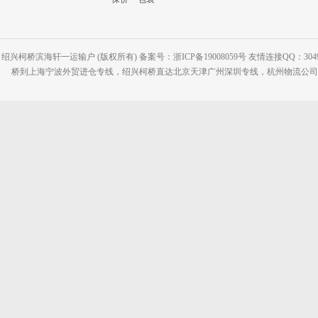
绍兴柯桥滨海轩一运输户 (版权所有) 备案号：浙ICP备19008059号 友情连接QQ：30495
桥到上海宁波外贸进仓专线，绍兴柯桥直达北京天津广州深圳专线，杭州物流公司网站：www.2-2