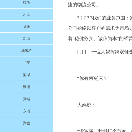
楼塔
捷的物流公司。
河上
? ? ? ? ?我们的业
义蓬
公司始终以客户的需求为市场
着“稳健务实、诚信为本”的经
新塘
杨汛桥
门口，一位大妈挥舞双锤
兰亭
鉴湖
“你有何冤屈？”
漓渚
孙端
大妈说：
东浦
湖塘
“没冤屈，我就打个节奏