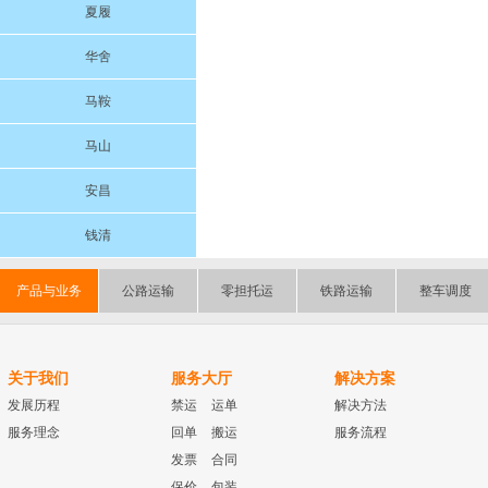
夏履
华舍
马鞍
马山
安昌
钱清
产品与业务
公路运输
零担托运
铁路运输
整车调度
关于我们
服务大厅
解决方案
发展历程
禁运
运单
解决方法
服务理念
回单
搬运
服务流程
发票
合同
保价
包装