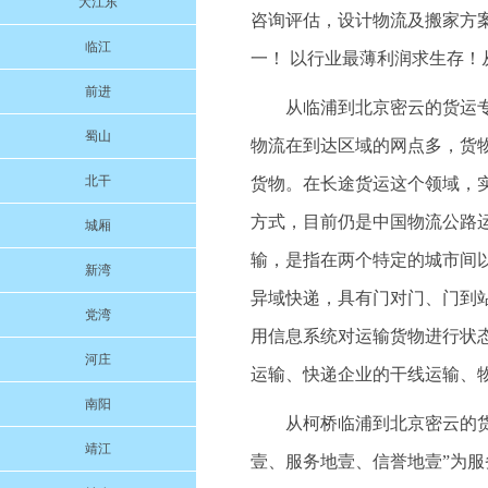
大江东
咨询评估，设计物流及搬家方
临江
一！ 以行业最薄利润求生存！
前进
从临浦到北京密云的货运
蜀山
物流在到达区域的网点多，货
北干
货物。在长途货运这个领域，
方式，目前仍是中国物流公路
城厢
输，是指在两个特定的城市间
新湾
异域快递，具有门对门、门到
党湾
用信息系统对运输货物进行状态
河庄
运输、快递企业的干线运输、
南阳
从柯桥临浦到北京密云的货运
靖江
壹、服务地壹、信誉地壹”为