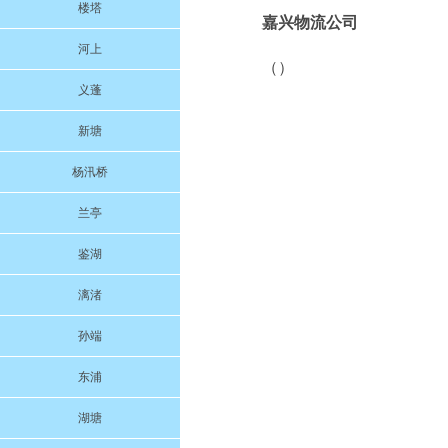
楼塔
嘉兴物流公司
河上
（）
义蓬
新塘
杨汛桥
兰亭
鉴湖
漓渚
孙端
东浦
湖塘