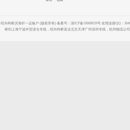
绍兴柯桥滨海轩一运输户 (版权所有) 备案号：浙ICP备19008059号 友情连接QQ：30495
桥到上海宁波外贸进仓专线，绍兴柯桥直达北京天津广州深圳专线，杭州物流公司网站：www.2-2