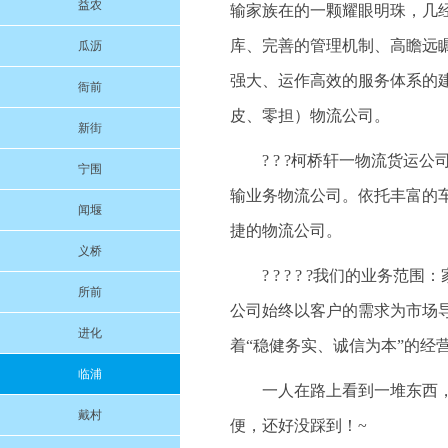
益农
输家族在的一颗耀眼明珠，几
库、完善的管理机制、高瞻远
瓜沥
强大、运作高效的服务体系的
衙前
皮、零担）物流公司。
新街
? ? ?柯桥轩一物流货
宁围
输业务物流公司。依托丰富的
闻堰
捷的物流公司。
义桥
? ? ? ? ?我们的业
所前
公司始终以客户的需求为市场
进化
着“稳健务实、诚信为本”的经
临浦
一人在路上看到一堆东西
戴村
便，还好没踩到！~