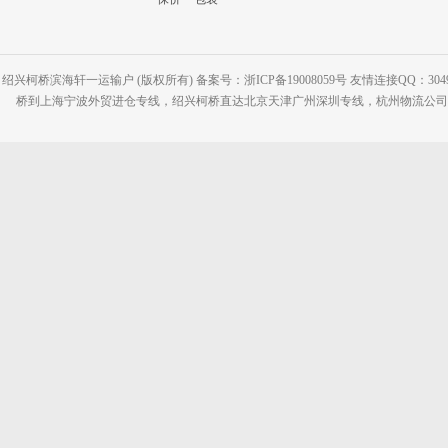
绍兴柯桥滨海轩一运输户 (版权所有) 备案号：浙ICP备19008059号 友情连接QQ：30495
桥到上海宁波外贸进仓专线，绍兴柯桥直达北京天津广州深圳专线，杭州物流公司网站：www.2-2