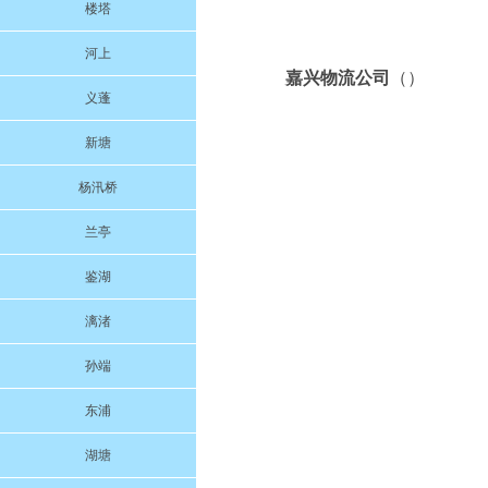
楼塔
河上
嘉兴物流公司
（）
义蓬
新塘
杨汛桥
兰亭
鉴湖
漓渚
孙端
东浦
湖塘