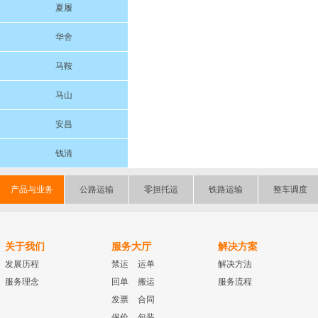
夏履
华舍
马鞍
马山
安昌
钱清
产品与业务
公路运输
零担托运
铁路运输
整车调度
关于我们
服务大厅
解决方案
发展历程
禁运
运单
解决方法
服务理念
回单
搬运
服务流程
发票
合同
保价
包装