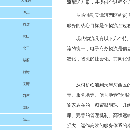
大江东
流配送方案，并提供全过程全
临江
从临浦到天津河西区的货
前进
服务的核心目标是在物流全过
蜀山
现代物流具有以下几个特
北干
流的统一；电子商务物流是信
准化，物流的社会化、共同化
城厢
新湾
党湾
从柯桥临浦到天津河西区的货
壹、服务地壹、信誉地壹”为
河庄
输家族在的一颗耀眼明珠，几
南阳
库、完善的管理机制、高瞻远
靖江
强大、运作高效的服务体系的