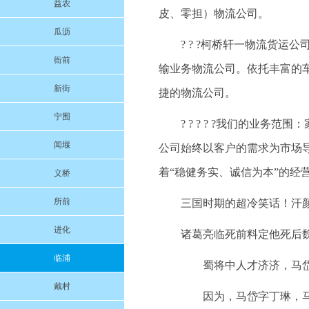
益农
皮、零担）物流公司。
瓜沥
? ? ?柯桥轩一物流货
衙前
输业务物流公司。依托丰富的
新街
捷的物流公司。
宁围
? ? ? ? ?我们的业
闻堰
公司始终以客户的需求为市场
着“稳健务实、诚信为本”的经
义桥
所前
三国时期的超冷笑话！汗颜！
进化
诸葛亮临死前料定他死后
临浦
蜀将中人才济济，马岱
戴村
因为，马岱字丁琳，马