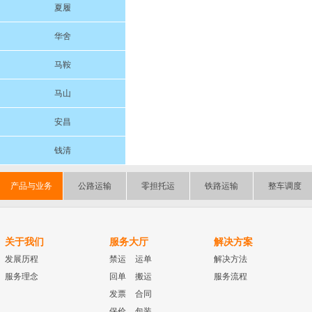
夏履
华舍
马鞍
马山
安昌
钱清
产品与业务
公路运输
零担托运
铁路运输
整车调度
关于我们
服务大厅
解决方案
发展历程
禁运
运单
解决方法
服务理念
回单
搬运
服务流程
发票
合同
保价
包装