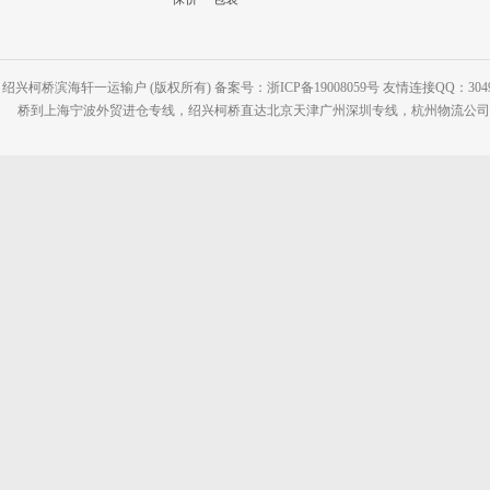
绍兴柯桥滨海轩一运输户 (版权所有) 备案号：浙ICP备19008059号 友情连接QQ：30495
桥到上海宁波外贸进仓专线，绍兴柯桥直达北京天津广州深圳专线，杭州物流公司网站：www.2-2