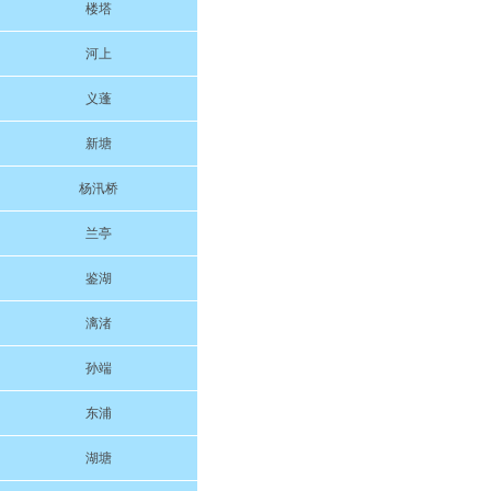
楼塔
河上
义蓬
新塘
杨汛桥
兰亭
鉴湖
漓渚
孙端
东浦
湖塘