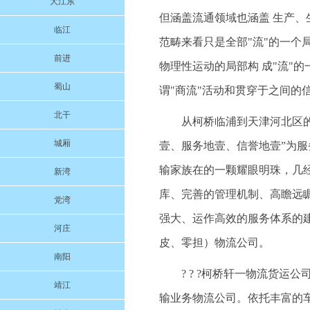
大江东
但涵盖流通领域也涵盖 生产、
临江
范畴来看只是全部"流"的一个
前进
物理性运动的局部构 成"流"
蜀山
谓"商流"活动和贯穿于之间的
北干
从柯桥临浦到天津河北区的货
城厢
壹、服务地壹、信誉地壹”为
输家族在的一颗耀眼明珠，几
新湾
库、完善的管理机制、高瞻远
党湾
强大、运作高效的服务体系的
河庄
皮、零担）物流公司。
南阳
? ? ?柯桥轩一物流货
靖江
输业务物流公司。依托丰富的