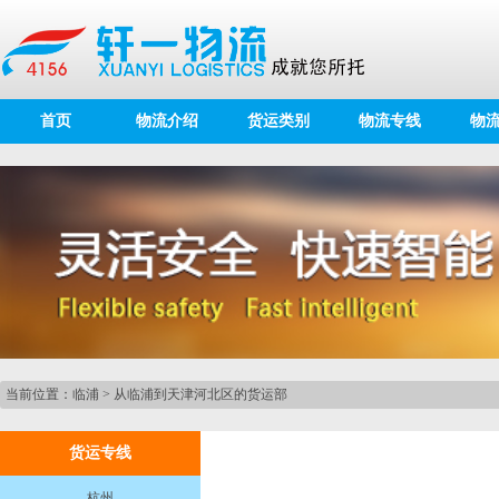
首页
物流介绍
货运类别
物流专线
物
当前位置：
临浦
>
从临浦到天津河北区的货运部
货运专线
杭州