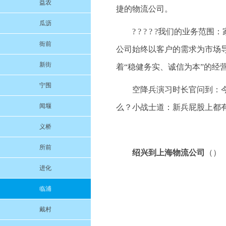
益农
捷的物流公司。
瓜沥
? ? ? ? ?我们的业
衙前
公司始终以客户的需求为市场
新街
着“稳健务实、诚信为本”的经
宁围
空降兵演习时长官问到：
闻堰
么？小战士道：新兵屁股上都
义桥
所前
绍兴到上海物流公司
（）
进化
临浦
戴村