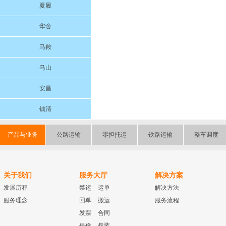
夏履
华舍
马鞍
马山
安昌
钱清
产品与业务
公路运输
零担托运
铁路运输
整车调度
关于我们
服务大厅
解决方案
发展历程
禁运
运单
解决方法
服务理念
回单
搬运
服务流程
发票
合同
保价
包装