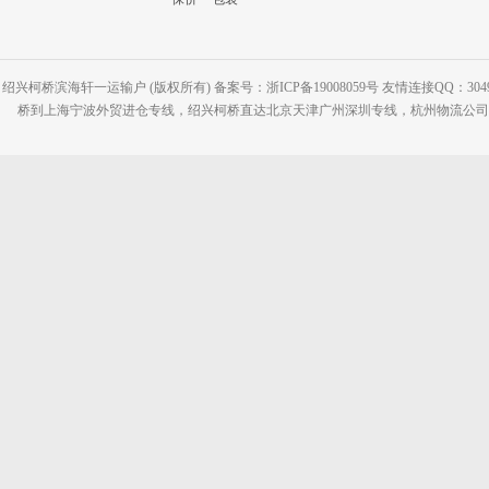
绍兴柯桥滨海轩一运输户 (版权所有) 备案号：浙ICP备19008059号 友情连接QQ：30495
桥到上海宁波外贸进仓专线，绍兴柯桥直达北京天津广州深圳专线，杭州物流公司网站：www.2-2