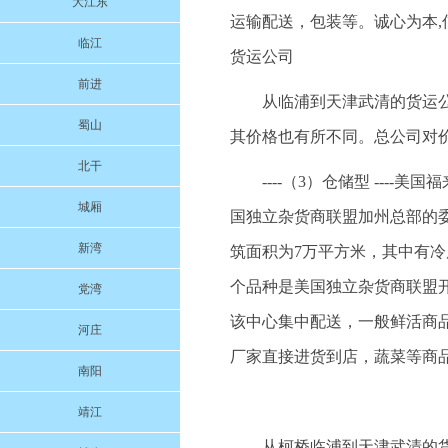
大江东
运输配送，包装等。诚心为本,信
临江
货运公司
前进
从临浦到天津武清的货运
蜀山
其价格也有所不同。总公司对
北干
----（3）仓储型 --
城厢
国独立杂货商联盟加州总部的委
新湾
筑面积为7万平方米，其中有冷库
个品种是美国独立杂货商联盟
党湾
该中心集中配送，一般鲜活商
河庄
厂家直接进货到店，蔬菜等商
南阳
靖江
从柯桥临浦到天津武清的货运