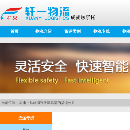
首页
物流介绍
货运类别
物流专线
物
当前位置：
临浦
>
从临浦到天津武清的货运公司
货运专线
杭州