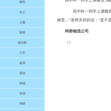
高中时一同学上课睡觉 [幽
楼塔
高中时一同学上课睡觉，
河上
难受…”老师关切的说：“是不
义蓬
柯桥物流公司
新塘
（）
杨汛桥
兰亭
鉴湖
漓渚
孙端
东浦
湖塘