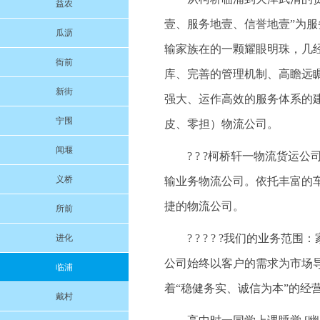
益农
壹、服务地壹、信誉地壹”为
瓜沥
输家族在的一颗耀眼明珠，几
衙前
库、完善的管理机制、高瞻远
新街
强大、运作高效的服务体系的
宁围
皮、零担）物流公司。
闻堰
? ? ?柯桥轩一物流货
义桥
输业务物流公司。依托丰富的
捷的物流公司。
所前
? ? ? ? ?我们的业
进化
公司始终以客户的需求为市场
临浦
着“稳健务实、诚信为本”的经
戴村