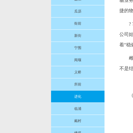
输业
捷的
瓜沥
衙前
公司
新街
着“
宁围
闻堰
不是
义桥
所前
进化
临浦
戴村