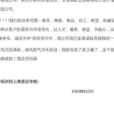
务物流公司。依托丰富的车源优势，专业调配全国各地在江浙沪
物流公司。
? ? ? ? ?我们的业务范围：家具、陶瓷、食品、化工、鲜货、
始终以客户的需求为市场导向，以人才、服务、效益、为核心，
稳健务实、诚信为本”的经营方针，我公司现已发展成较具规模的
雌鸟泪流满面，雄鸟怒气冲天的说：我跟你讲了多少遍了，这个
结婚戒指！我还没结婚
（
绍兴到上海货运专线
）
15658811533