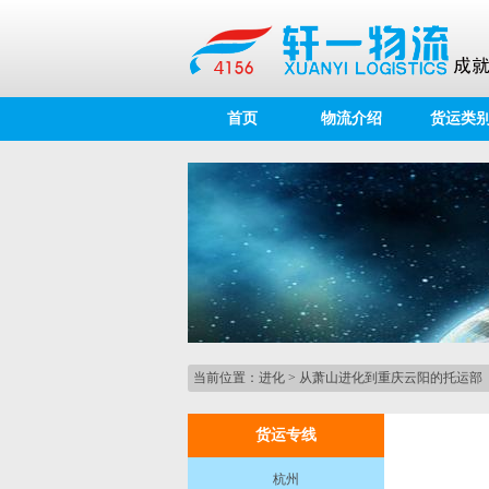
首页
物流介绍
货运类
当前位置：
进化
>
从萧山进化到重庆云阳的托运部
货运专线
杭州