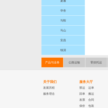
夏履
华舍
马鞍
马山
安昌
钱清
产品与业务
公路运输
零担托运
关于我们
服务大厅
发展历程
禁运
运单
服务理念
回单
搬运
发票
合同
保价
包装