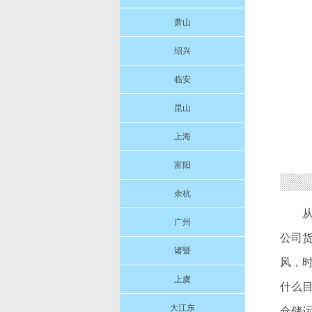
萧山
绍兴
临安
昆山
上海
富阳
余杭
广州
公司
诸暨
风，
上虞
什么
大江东
仓储运