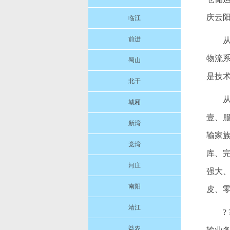
庆云
临江
前进
从
物流
蜀山
是技
北干
城厢
壹、
新湾
输家
党湾
库、
河庄
强大
南阳
皮、
靖江
益农