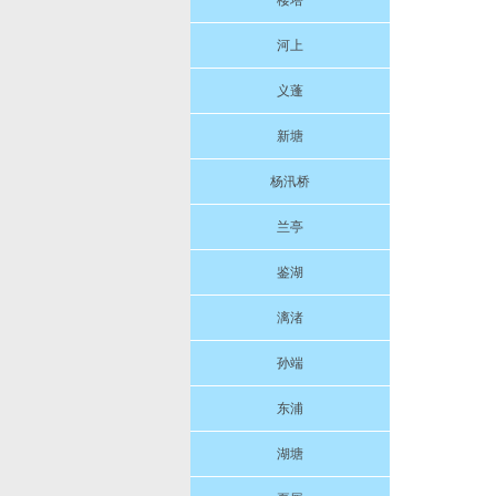
楼塔
河上
义蓬
新塘
杨汛桥
兰亭
鉴湖
漓渚
孙端
东浦
湖塘