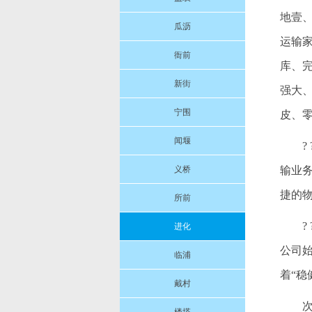
地壹
瓜沥
运输
衙前
库、
新街
强大
宁围
皮、
闻堰
义桥
输业
捷的
所前
进化
公司
临浦
着“
戴村