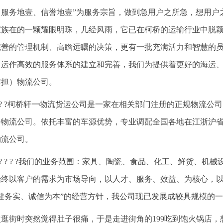
、服务地壹、信誉地壹”为服务宗旨，做到急用户之所急，想用户
家族在的一颗耀眼明珠，几经风雨，它已在柯桥的运输行业中脱
完善的管理机制、高瞻远瞩的决策，更有一批充满活力和智慧的
、运作高效的服务体系的建立和完善，我们为提供着更好的海运
零担）物流公司。
? ? ?柯桥轩一物流货运公司是一家在相关部门注册的正规物流
务物流公司。依托丰富的车源优势，专业调配全国各地在江浙沪
物流公司。
? ? ? ? ?我们的业务范围：家具、陶瓷、食品、化工、鲜货、
始终以客户的需求为市场导向，以人才、服务、效益、为核心，
稳健务实、诚信为本”的经营方针，我公司现已发展成较具规模的
次逛街时突然觉得肚子很痛，于是走进街角的199吃到饱火锅店