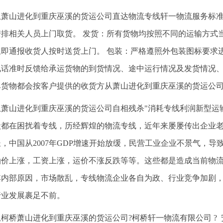
从萧山进化到重庆巫溪的货运公司直达物流专线轩一物流服务标
安排相关人员上门取货。 发货：所有货物均按照不同的运输方式
立即通报收货人按时送货上门。 包装：严格遵照外包装图标要求
电话准时反馈给承运货物的到货情况、途中运行情况及发货情况
单货物都会按客户提供的收货方从萧山进化到重庆巫溪的货运公
从萧山进化到重庆巫溪的货运公司自相残杀"消耗专线利润新型运
状都在困扰着专线，历经辉煌的物流专线，近年来屡屡传出企业
，中国从2007年GDP增速开始放缓，民营工业企业不景气，
油价上涨，工资上涨，运价不涨反跌等等。这些都是造成当前物
其内部原因，市场散乱，专线物流企业各自为政、行业竞争加剧
行业发展裹足不前。
从柯桥萧山进化到重庆巫溪的货运公司?柯桥轩一物流有限公司 ? 安