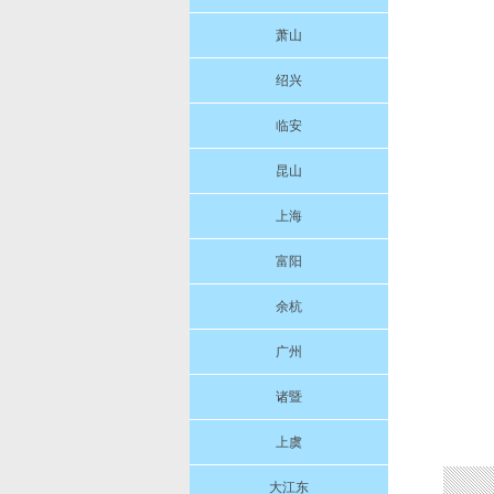
萧山
绍兴
临安
昆山
上海
富阳
余杭
广州
诸暨
上虞
大江东