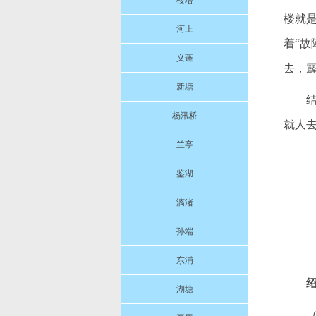
楼塔
楼就
河上
着“故
义蓬
去，霹
新塘
杨汛桥
就人
兰亭
鉴湖
漓渚
孙端
算
东浦
湖塘