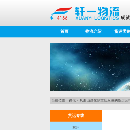
首页
物流介绍
货运类
当前位置：
进化
>
从萧山进化到重庆巫溪的货运公
货运专线
杭州