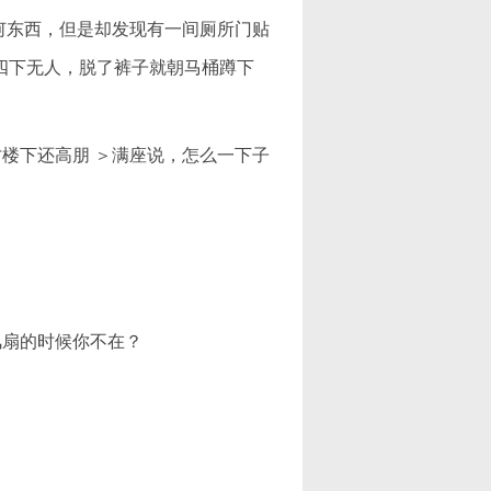
何东西，但是却发现有一间厕所门贴
正四下无人，脱了裤子就朝马桶蹲下
楼下还高朋 ＞满座说，怎么一下子
」
扇的时候你不在？