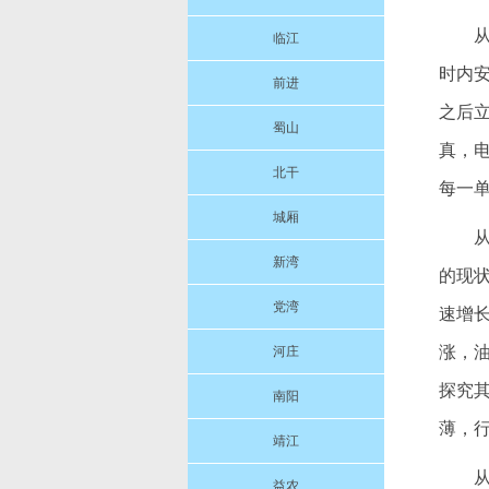
临江
时内
前进
之后
蜀山
真，
北干
每一
城厢
新湾
的现
党湾
速增长
涨，
河庄
探究
南阳
薄，
靖江
益农