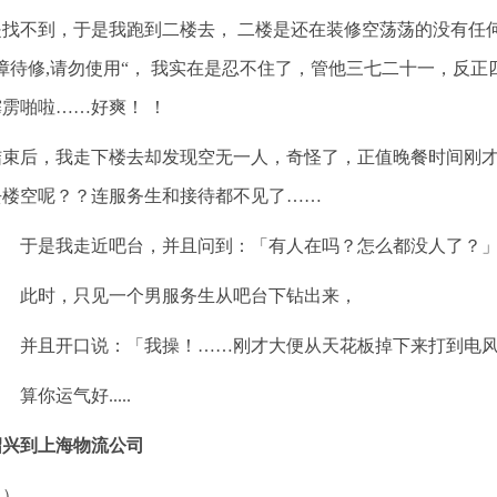
是找不到，于是我跑到二楼去， 二楼是还在装修空荡荡的没有任
障待修,请勿使用“， 我实在是忍不住了，管他三七二十一，反
雳啪啦……好爽！ ！
结束后，我走下楼去却发现空无一人，奇怪了，正值晚餐时间刚才
去楼空呢？？连服务生和接待都不见了……
于是我走近吧台，并且问到：「有人在吗？怎么都没人了？
此时，只见一个男服务生从吧台下钻出来，
并且开口说：「我操！……刚才大便从天花板掉下来打到电风
你运气好.....
绍兴到上海物流公司
（）