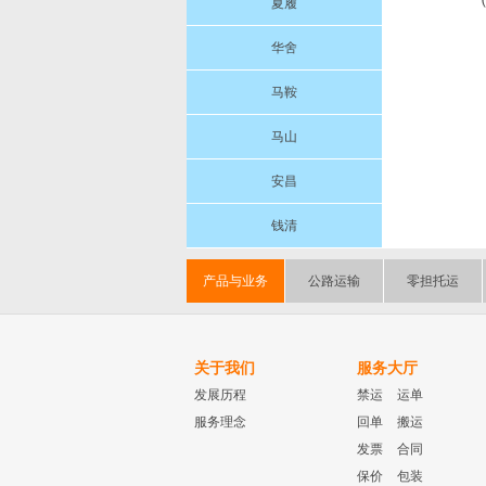
夏履
华舍
马鞍
马山
安昌
钱清
产品与业务
公路运输
零担托运
关于我们
服务大厅
发展历程
禁运
运单
服务理念
回单
搬运
发票
合同
保价
包装