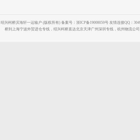
绍兴柯桥滨海轩一运输户 (版权所有) 备案号：浙ICP备19008059号 友情连接QQ：30495
桥到上海宁波外贸进仓专线，绍兴柯桥直达北京天津广州深圳专线，杭州物流公司网站：www.2-2