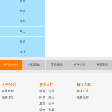
夏履
华舍
马鞍
马山
安昌
钱清
产品与业务
公路运输
零担托运
铁路运输
整车调度
关于我们
服务大厅
解决方案
发展历程
禁运
运单
解决方法
服务理念
回单
搬运
服务流程
发票
合同
保价
包装