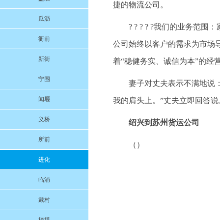
捷的物流公司。
瓜沥
? ? ? ? ?我们的业
衙前
公司始终以客户的需求为市场
新街
着“稳健务实、诚信为本”的经
宁围
妻子对丈夫表示不满地说：
闻堰
我的肩头上。”丈夫立即回答说
义桥
绍兴到苏州货运公司
所前
（）
进化
临浦
戴村