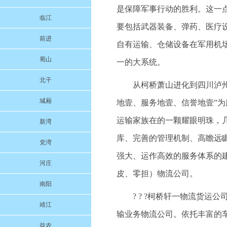
是保障军事行动的胜利。这一
临江
要包括武器装备、弹药、医疗
前进
自有运输、仓储设备在军用机
蜀山
一的大系统。
北干
从柯桥萧山进化到四川泸州的
城厢
地壹、服务地壹、信誉地壹”
运输家族在的一颗耀眼明珠，
新湾
库、完善的管理机制、高瞻远
党湾
强大、运作高效的服务体系的
河庄
皮、零担）物流公司。
南阳
? ? ?柯桥轩一物流货
靖江
输业务物流公司。依托丰富的
益农