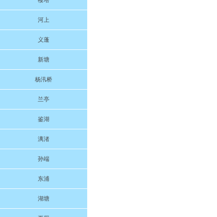
楼塔
河上
义蓬
新塘
杨汛桥
兰亭
鉴湖
漓渚
孙端
东浦
湖塘