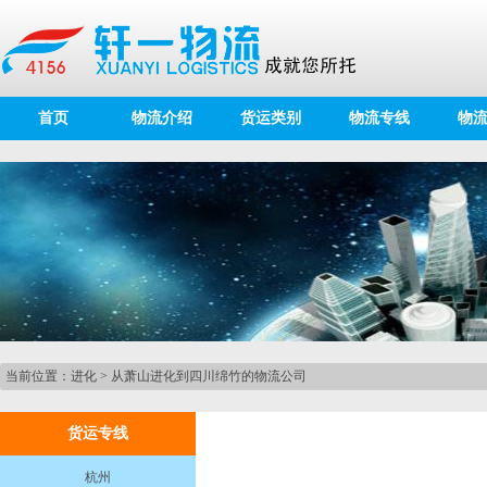
首页
物流介绍
货运类别
物流专线
物
当前位置：
进化
>
从萧山进化到四川绵竹的物流公司
货运专线
杭州