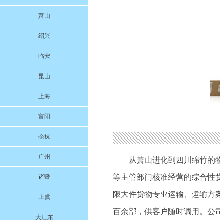
萧山
绍兴
临安
昆山
上海
富阳
余杭
广州
从萧山进化到四川绵竹的
等主管部门核准经营的综合性
诸暨
限大件货物专业运输、运输方
上虞
百余部，供客户随时调用。公
大江东