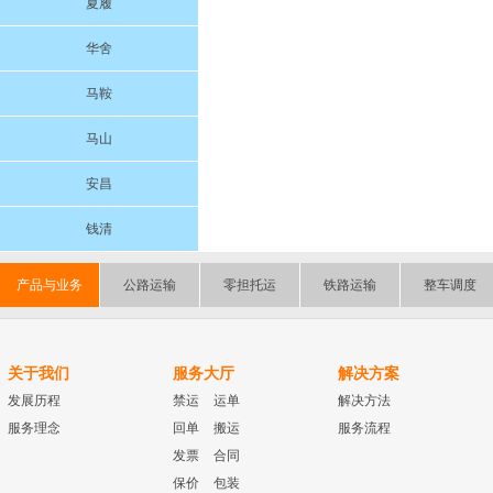
夏履
华舍
马鞍
马山
安昌
钱清
产品与业务
公路运输
零担托运
铁路运输
整车调度
关于我们
服务大厅
解决方案
发展历程
禁运
运单
解决方法
服务理念
回单
搬运
服务流程
发票
合同
保价
包装