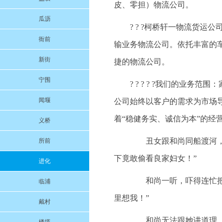
皮、零担）物流公司。
瓜沥
? ? ?柯桥轩一物流货
衙前
输业务物流公司。依托丰富的
新街
捷的物流公司。
宁围
? ? ? ? ?我们的业
闻堰
公司始终以客户的需求为市场
着“稳健务实、诚信为本”的经
义桥
丑女跟和尚同船渡河，和
所前
下竟敢偷看良家妇女！”
进化
和尚一听，吓得连忙把眼
临浦
里想我！”
戴村
和尚无法跟她讲道理，又