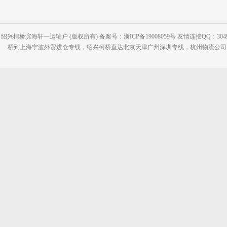
绍兴柯桥滨海轩一运输户 (版权所有) 备案号：浙ICP备19008059号 友情连接QQ：30495
桥到上海宁波外贸进仓专线，绍兴柯桥直达北京天津广州深圳专线，杭州物流公司网站：www.2-2