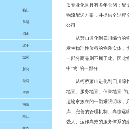
质专业化且具有多年仓储；配
临江
物流配送方案，并提供全过程
前进
公司
蜀山
从萧山进化到四川绵竹的
北干
发生物理性位移的物质实体，也
城厢
一部分商品则不属于此。因此物
中"物"的一部分
新湾
党湾
从柯桥萧山进化到四川绵竹的
地壹、服务地壹、信誉地壹”
河庄
运输家族在的一颗耀眼明珠，
南阳
库、完善的管理机制、高瞻远
靖江
强大、运作高效的服务体系的
益农