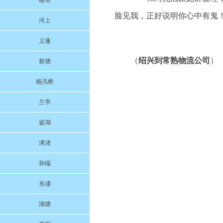
楼塔
脸见我，正好说明你心中有鬼！
河上
义蓬
（
绍兴到常熟物流公司
）
新塘
杨汛桥
兰亭
鉴湖
漓渚
孙端
东浦
湖塘