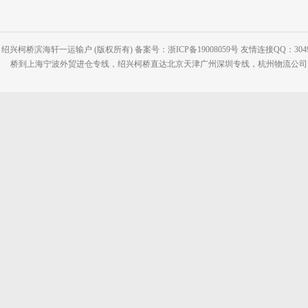
绍兴柯桥滨海轩一运输户 (版权所有) 备案号：浙ICP备19008059号 友情连接QQ：30495
桥到上海宁波外贸进仓专线，绍兴柯桥直达北京天津广州深圳专线，杭州物流公司网站：www.2-2