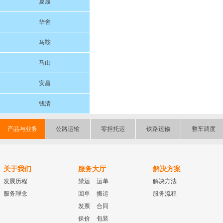
夏履
华舍
马鞍
马山
安昌
钱清
产品与业务
公路运输
零担托运
铁路运输
整车调度
关于我们
服务大厅
解决方案
发展历程
禁运
运单
解决方法
服务理念
回单
搬运
服务流程
发票
合同
保价
包装