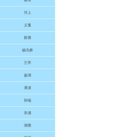
楼塔
河上
义蓬
新塘
杨汛桥
兰亭
鉴湖
漓渚
孙端
东浦
湖塘