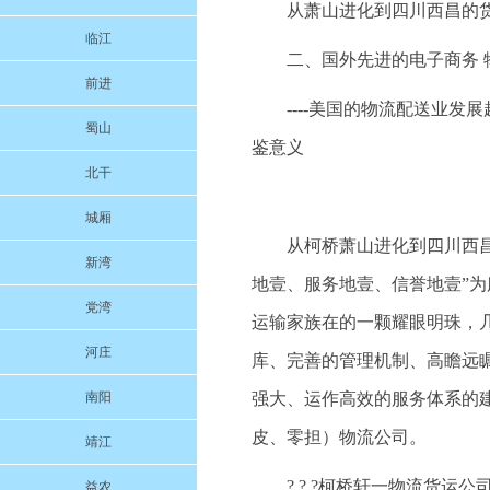
从萧山进化到四川西昌的
临江
二、国外先进的电子商务 
前进
----美国的物流配送业
蜀山
鉴意义
北干
城厢
从柯桥萧山进化到四川西昌的
新湾
地壹、服务地壹、信誉地壹”
党湾
运输家族在的一颗耀眼明珠，
河庄
库、完善的管理机制、高瞻远
南阳
强大、运作高效的服务体系的
皮、零担）物流公司。
靖江
? ? ?柯桥轩一物流货
益农