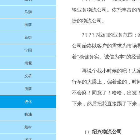
输业务物流公司。依托丰富的
瓜沥
捷的物流公司。
衙前
? ? ? ? ?我们的业
新街
公司始终以客户的需求为市场
宁围
着“稳健务实、诚信为本”的经
闻堰
再说个我小时候的吧！大
义桥
行车的大梁上，偏着坐的，时
所前
不会麻！同意了！哈哈，出发
进化
下来，然后把我直接踢了下来
临浦
戴村
（）
绍兴物流公司