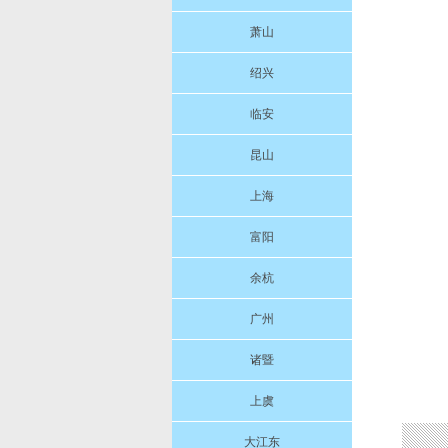
萧山
绍兴
临安
昆山
上海
富阳
余杭
广州
诸暨
上虞
大江东