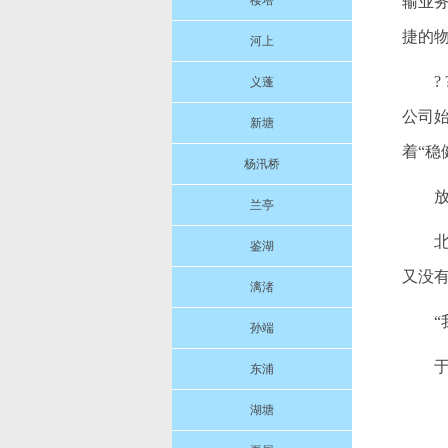
楼塔
输业
捷的
河上
义蓬
公司
新塘
着“
杨汛桥
放
兰亭
鉴湖
又没
漓渚
孙端
于
东浦
湖塘