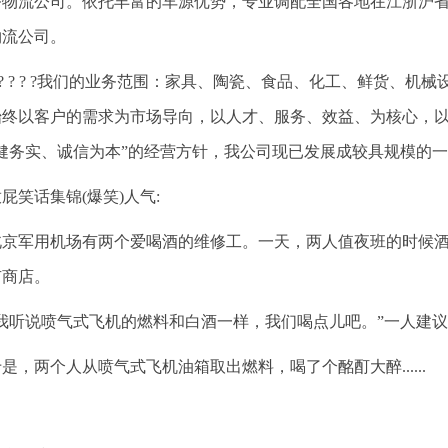
务物流公司。依托丰富的车源优势，专业调配全国各地在江浙沪
物流公司。
? ? ? ? ?我们的业务范围：家具、陶瓷、食品、化工、鲜货、
始终以客户的需求为市场导向，以人才、服务、效益、为核心，
稳健务实、诚信为本”的经营方针，我公司现已发展成较具规模的
屁笑话集锦(爆笑)人气:
北京军用机场有两个爱喝酒的维修工。一天，两人值夜班的时候酒
有商店。
“我听说喷气式飞机的燃料和白酒一样，我们喝点儿吧。”一人建
是，两个人从喷气式飞机油箱取出燃料，喝了个酩酊大醉......