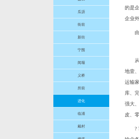
的是
瓜沥
企业
衙前
新街
宁围
闻堰
地壹
义桥
运输
所前
库、
进化
强大
临浦
皮、
戴村