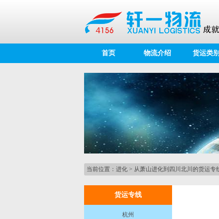
首页
物流介绍
货运类
当前位置：
进化
>
从萧山进化到四川北川的货运专
货运专线
杭州