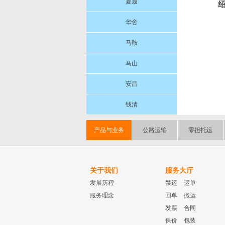
夏履
华舍
马鞍
马山
安昌
钱清
产品与业务
公路运输
零担托运
关于我们
服务大厅
发展历程
禁运
运单
服务理念
回单
搬运
发票
合同
保价
包装