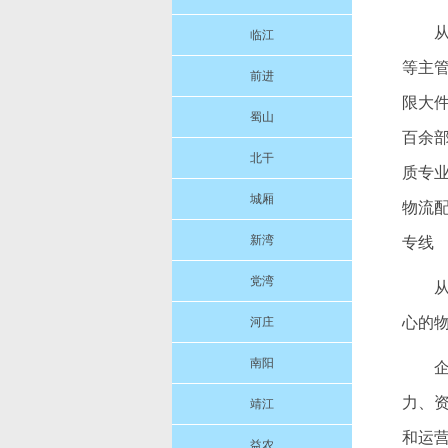
临江
等主
前进
限大
蜀山
百余
北干
质专
城厢
物流
新湾
专线
党湾
心的
河庄
南阳
力、
靖江
和运
益农