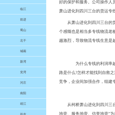
好的保护和服务。公司操作人
临江
萧山进化到四川三台的货运专
前进
从萧山进化到四川三台的货
蜀山
个感慨也是相当多专线物流老
越激烈，导致物流专线生意是
北干
城厢
新湾
为什么专线的利润率越来
党湾
路是什么?怎样才能找到自救
竞争，企业间加强合作，组建
河庄
南阳
靖江
从柯桥萧山进化到四川三台的
地壹、服务地壹、信誉地壹”
益农