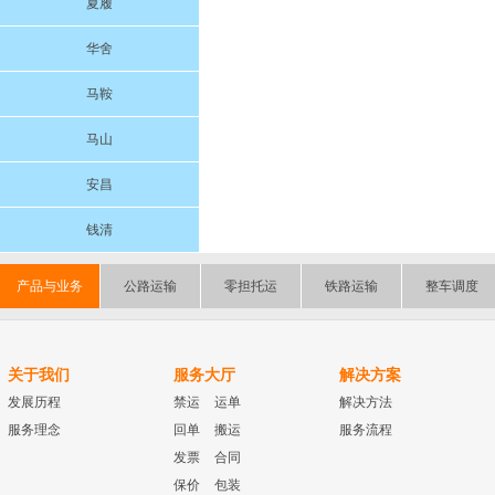
夏履
华舍
马鞍
马山
安昌
钱清
产品与业务
公路运输
零担托运
铁路运输
整车调度
关于我们
服务大厅
解决方案
发展历程
禁运
运单
解决方法
服务理念
回单
搬运
服务流程
发票
合同
保价
包装