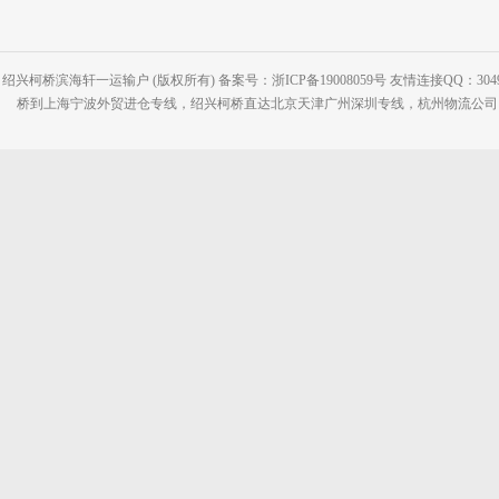
绍兴柯桥滨海轩一运输户 (版权所有) 备案号：浙ICP备19008059号 友情连接QQ：30495
桥到上海宁波外贸进仓专线，绍兴柯桥直达北京天津广州深圳专线，杭州物流公司网站：www.2-2