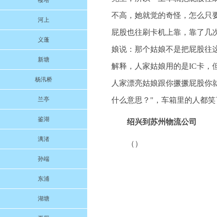
楼塔
不高，她就觉的奇怪，怎么只
河上
屁股也往刷卡机上靠，靠了几
义蓬
娘说：那个姑娘不是把屁股往
新塘
解释，人家姑娘用的是IC卡，
杨汛桥
人家漂亮姑娘跟你撅撅屁股你
兰亭
什么意思？"，车箱里的人都笑
鉴湖
绍兴到苏州物流公司
漓渚
（）
孙端
东浦
湖塘