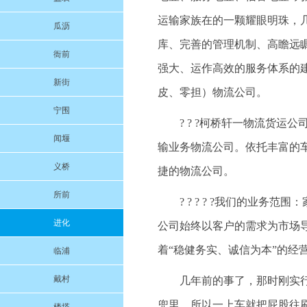
运输家族在的一颗耀眼明珠，
瓜沥
库、完善的管理机制、高瞻远
衙前
强大、运作高效的服务体系的
新街
皮、零担）物流公司。
宁围
? ? ?柯桥轩一物流货
闻堰
输业务物流公司。依托丰富的
义桥
捷的物流公司。
所前
? ? ? ? ?我们的业
进化
公司始终以客户的需求为市场
着“稳健务实、诚信为本”的经
临浦
戴村
几年前的事了，那时刚实
兜里，所以一上车就把屁股往