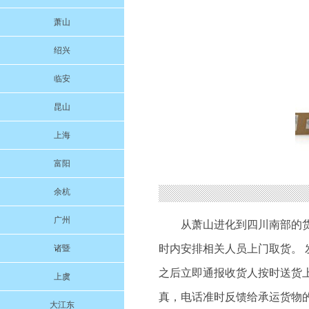
萧山
绍兴
临安
昆山
上海
富阳
余杭
广州
从萧山进化到四川南部的
时内安排相关人员上门取货。 
诸暨
之后立即通报收货人按时送货上
上虞
真，电话准时反馈给承运货物
大江东