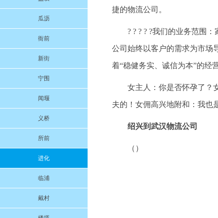
捷的物流公司。
瓜沥
? ? ? ? ?我们的业
衙前
公司始终以客户的需求为市场
新街
着“稳健务实、诚信为本”的经
宁围
女主人：你是否怀孕了？
闻堰
夫的！女佣高兴地附和：我也
义桥
绍兴到武汉物流公司
所前
（）
进化
临浦
戴村