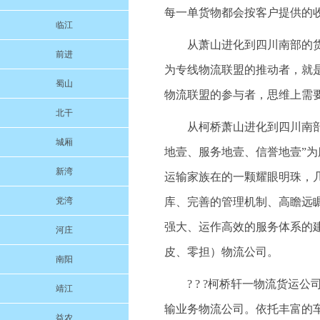
每一单货物都会按客户提供的
临江
从萧山进化到四川南部的
前进
为专线物流联盟的推动者，就
蜀山
物流联盟的参与者，思维上需
北干
从柯桥萧山进化到四川南部的
城厢
地壹、服务地壹、信誉地壹”
新湾
运输家族在的一颗耀眼明珠，
党湾
库、完善的管理机制、高瞻远
强大、运作高效的服务体系的
河庄
皮、零担）物流公司。
南阳
? ? ?柯桥轩一物流货
靖江
输业务物流公司。依托丰富的
益农