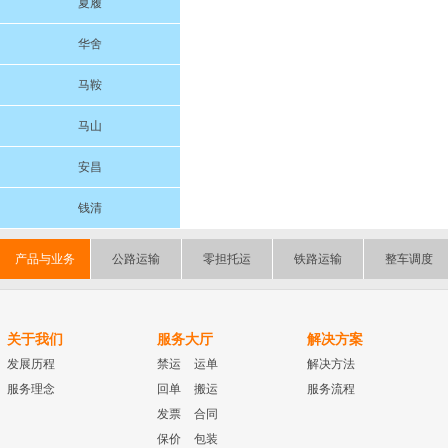
夏履
华舍
马鞍
马山
安昌
钱清
产品与业务
公路运输
零担托运
铁路运输
整车调度
关于我们
服务大厅
解决方案
发展历程
禁运
运单
解决方法
服务理念
回单
搬运
服务流程
发票
合同
保价
包装