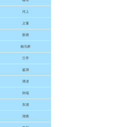
楼塔
河上
义蓬
新塘
杨汛桥
兰亭
鉴湖
漓渚
孙端
东浦
湖塘