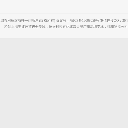
绍兴柯桥滨海轩一运输户 (版权所有) 备案号：浙ICP备19008059号 友情连接QQ：30495
桥到上海宁波外贸进仓专线，绍兴柯桥直达北京天津广州深圳专线，杭州物流公司网站：www.2-2