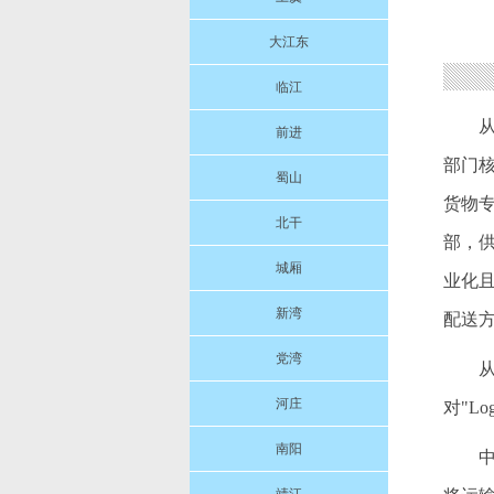
大江东
临江
前进
部门
蜀山
货物
北干
部，
城厢
业化
新湾
配送
党湾
河庄
对"Lo
南阳