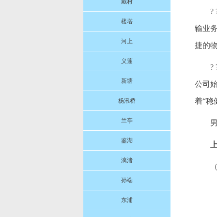
戴村
楼塔
输业
河上
捷的
义蓬
新塘
公司
着“
杨汛桥
兰亭
男
鉴湖
漓渚
孙端
东浦