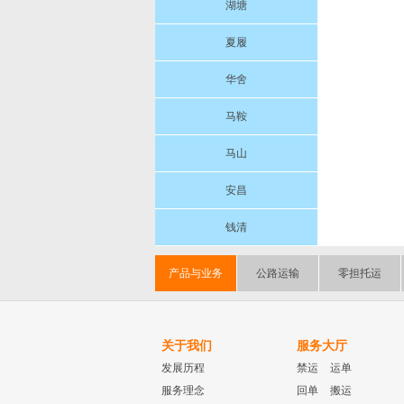
湖塘
夏履
华舍
马鞍
马山
安昌
钱清
产品与业务
公路运输
零担托运
关于我们
服务大厅
发展历程
禁运
运单
服务理念
回单
搬运