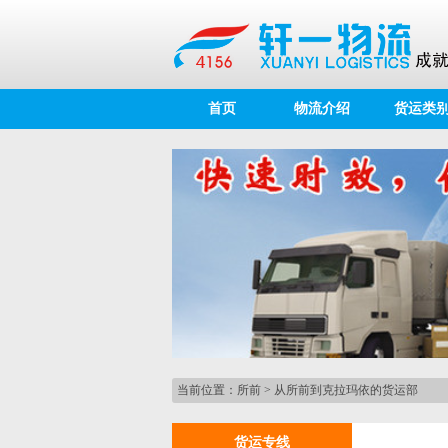
首页
物流介绍
货运类
当前位置：
所前
>
从所前到克拉玛依的货运部
货运专线