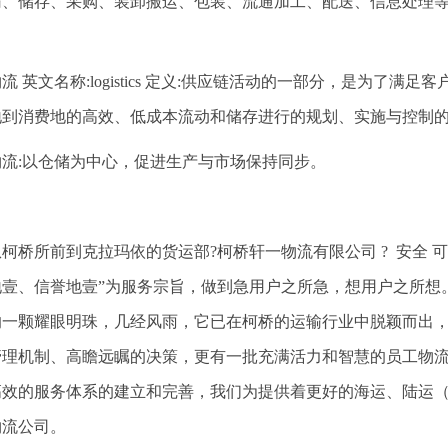
输、储存、采购、装卸搬运、包装、流通加工、配送、信息处理
。
流 英文名称:logistics 定义:供应链活动的一部分，是为了
地到消费地的高效、低成本流动和储存进行的规划、实施与控制
物流:以仓储为中心，促进生产与市场保持同步。
从柯桥所前到克拉玛依的货运部?柯桥轩一物流有限公司 ? 安全 可
地壹、信誉地壹”为服务宗旨，做到急用户之所急，想用户之所想
的一颗耀眼明珠，几经风雨，它已在柯桥的运输行业中脱颖而出
管理机制、高瞻远瞩的决策，更有一批充满活力和智慧的员工物
高效的服务体系的建立和完善，我们为提供着更好的海运、陆运
物流公司。