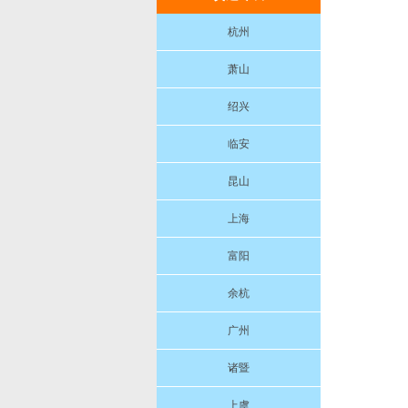
杭州
萧山
绍兴
临安
昆山
上海
富阳
余杭
广州
诸暨
上虞