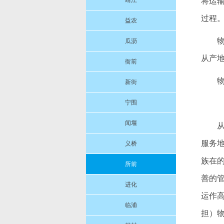
靖江
将运
过程
益农
物
瓜沥
从产
衙前
新街
宁围
闻堰
服务
义桥
族在
所前
善的
进化
运作
临浦
担）