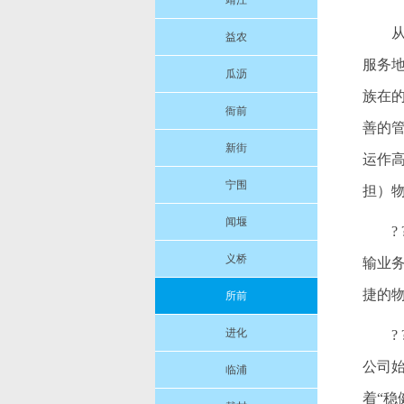
靖江
益农
服务
瓜沥
族在
衙前
善的
新街
运作
宁围
担）
闻堰
义桥
输业
捷的
所前
进化
公司
临浦
着“