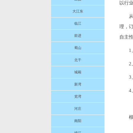
以行
大江东
临江
理，
前进
自主
蜀山
北干
城厢
新湾
党湾
河庄
南阳