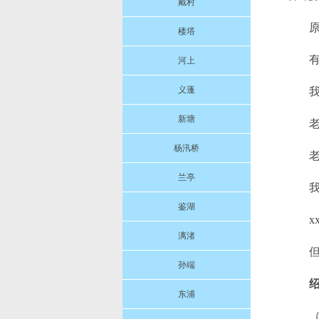
戴村
楼塔
有
河上
义蓬
新塘
老
杨汛桥
兰亭
我
鉴湖
x
漓渚
但
孙端
东浦