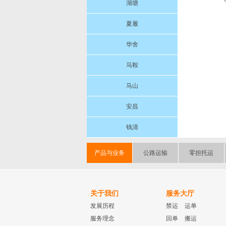
湖塘
夏履
华舍
马鞍
马山
安昌
钱清
产品与业务
公路运输
零担托运
关于我们
服务大厅
发展历程
禁运
运单
服务理念
回单
搬运