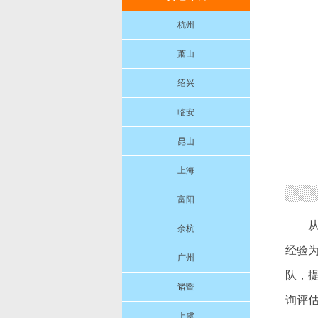
杭州
萧山
绍兴
临安
昆山
上海
富阳
余杭
经验
广州
队，
诸暨
询评
上虞