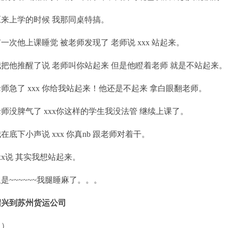
原来上学的时候 我那同桌特搞。
一次他上课睡觉 被老师发现了 老师说 xxx 站起来。
我把他推醒了说 老师叫你站起来 但是他瞪着老师 就是不站起来。
师急了 xxx 你给我站起来！他还是不起来 拿白眼翻老师。
老师没脾气了 xxx你这样的学生我没法管 继续上课了。
在底下小声说 xxx 你真nb 跟老师对着干。
xx说 其实我想站起来。
是~~~~~~我腿睡麻了。。。
绍兴到苏州货运公司
（）