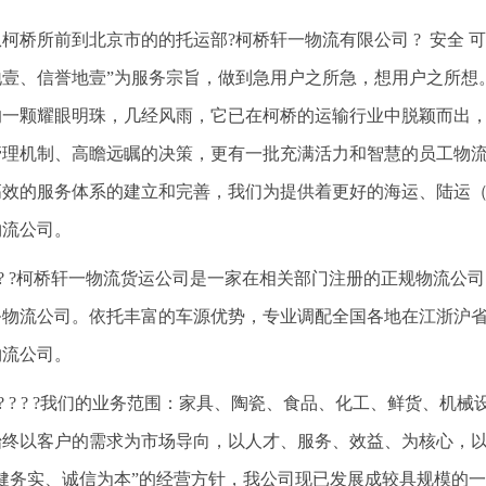
从柯桥所前到北京市的的托运部?柯桥轩一物流有限公司 ? 安全 可
地壹、信誉地壹”为服务宗旨，做到急用户之所急，想用户之所想
的一颗耀眼明珠，几经风雨，它已在柯桥的运输行业中脱颖而出
管理机制、高瞻远瞩的决策，更有一批充满活力和智慧的员工物
高效的服务体系的建立和完善，我们为提供着更好的海运、陆运
物流公司。
? ? ?柯桥轩一物流货运公司是一家在相关部门注册的正规物流
务物流公司。依托丰富的车源优势，专业调配全国各地在江浙沪
物流公司。
? ? ? ? ?我们的业务范围：家具、陶瓷、食品、化工、鲜货、
始终以客户的需求为市场导向，以人才、服务、效益、为核心，
稳健务实、诚信为本”的经营方针，我公司现已发展成较具规模的