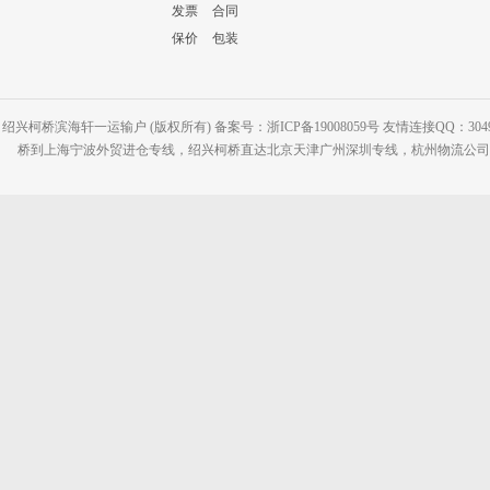
发票
合同
保价
包装
绍兴柯桥滨海轩一运输户 (版权所有) 备案号：浙ICP备19008059号 友情连接QQ：30495
桥到上海宁波外贸进仓专线，绍兴柯桥直达北京天津广州深圳专线，杭州物流公司网站：www.2-2