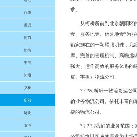
靖江
求。
益农
从柯桥所前到北京朝阳区的货
瓜沥
壹、服务地壹、信誉地壹”为
衙前
输家族在的一颗耀眼明珠，几
新街
库、完善的管理机制、高瞻远
宁围
强大、运作高效的服务体系的
闻堰
皮、零担）物流公司。
义桥
? ? ?柯桥轩一物流货
所前
输业务物流公司。依托丰富的
捷的物流公司。
进化
临浦
? ? ? ? ?我们的业
公司始终以客户的需求为市场