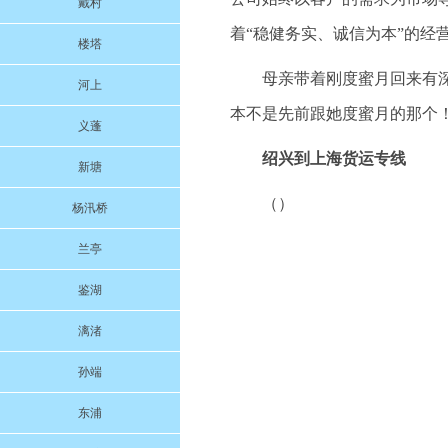
戴村
着“稳健务实、诚信为本”的经
楼塔
母亲带着刚度蜜月回来有
河上
本不是先前跟她度蜜月的那个
义蓬
绍兴到上海货运专线
新塘
（）
杨汛桥
兰亭
鉴湖
漓渚
孙端
东浦