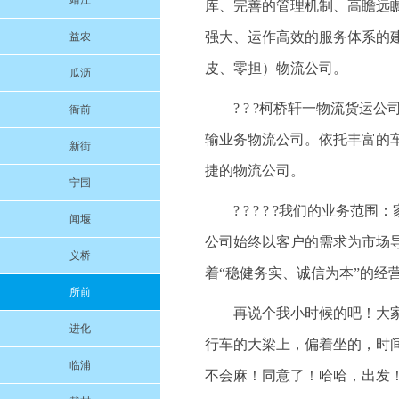
靖江
库、完善的管理机制、高瞻远
强大、运作高效的服务体系的
益农
皮、零担）物流公司。
瓜沥
? ? ?柯桥轩一物流货
衙前
输业务物流公司。依托丰富的
新街
捷的物流公司。
宁围
? ? ? ? ?我们的业
闻堰
公司始终以客户的需求为市场
义桥
着“稳健务实、诚信为本”的经
所前
再说个我小时候的吧！大
进化
行车的大梁上，偏着坐的，时
临浦
不会麻！同意了！哈哈，出发