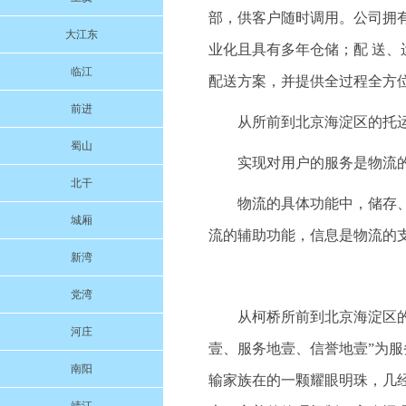
部，供客户随时调用。公司拥
大江东
业化且具有多年仓储；配 送
临江
配送方案，并提供全过程全方
前进
从所前到北京海淀区的托
蜀山
实现对用户的服务是物流
北干
物流的具体功能中，储存
城厢
流的辅助功能，信息是物流的
新湾
党湾
从柯桥所前到北京海淀区的托
河庄
壹、服务地壹、信誉地壹”为
南阳
输家族在的一颗耀眼明珠，几