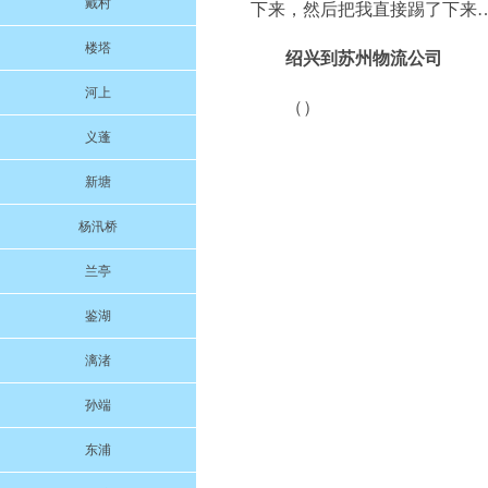
戴村
下来，然后把我直接踢了下来
楼塔
绍兴到苏州物流公司
河上
（）
义蓬
新塘
杨汛桥
兰亭
鉴湖
漓渚
孙端
东浦