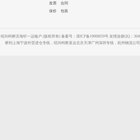
发票
合同
保价
包装
绍兴柯桥滨海轩一运输户 (版权所有) 备案号：浙ICP备19008059号 友情连接QQ：30495
桥到上海宁波外贸进仓专线，绍兴柯桥直达北京天津广州深圳专线，杭州物流公司网站：www.2-2