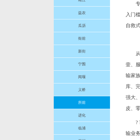
靖江
益农
入门槛
自救式
瓜沥
衙前
新街
宁围
壹、
输家
闻堰
库、
义桥
强大
所前
皮、
进化
临浦
输业