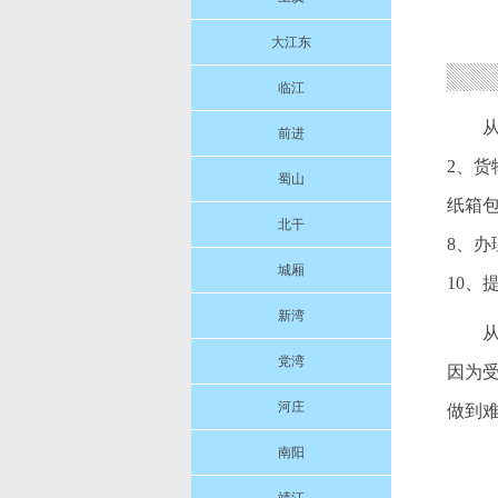
大江东
临江
前进
2、货
蜀山
纸箱包
北干
8、
城厢
10
新湾
党湾
因为
河庄
做到难
南阳