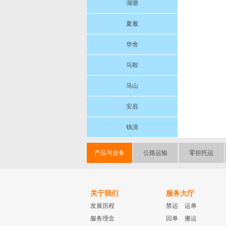
湖塘
夏履
华舍
马鞍
马山
安昌
钱清
产品与业务
公路运输
零担托运
关于我们
服务大厅
发展历程
禁运
运单
服务理念
回单
搬运