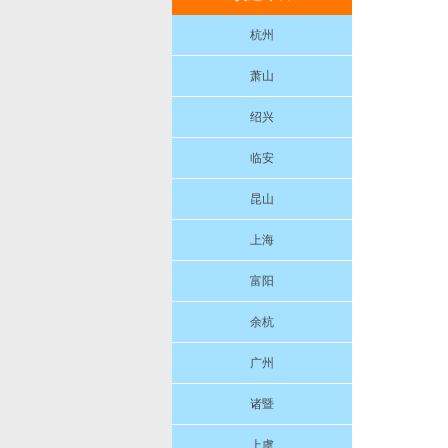
杭州
萧山
绍兴
临安
昆山
上海
富阳
余杭
广州
诸暨
上虞