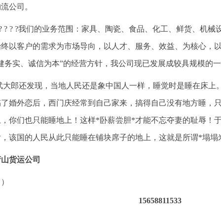
物流公司。
? ? ? ? ?我们的业务范围：家具、陶瓷、食品、化工、鲜货、
始终以客户的需求为市场导向，以人才、服务、效益、为核心，
稳健务实、诚信为本”的经营方针，我公司现已发展成较具规模的
武大郎还发现，当地人民还是象中国人一样，睡觉时是睡在床上
搞了婚外恋后，西门庆经常到自己家来，搞得自己没有地方睡，
上，你们也只能睡地上！这样*卧薪尝胆*才能不忘夺妻的耻辱！
后，该国的人民从此只能睡在铺块席子的地上，这就是所谓*塌塌
萧山货运公司
（）
15658811533