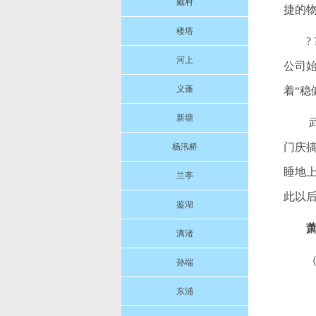
戴村
捷的
楼塔
河上
公司
义蓬
着“
新塘
门庆
杨汛桥
睡地
兰亭
此以
鉴湖
漓渚
孙端
东浦