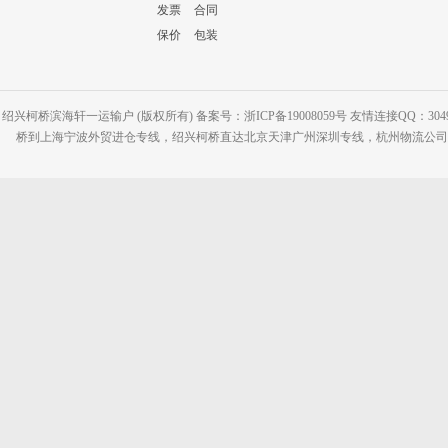
发票
合同
保价
包装
绍兴柯桥滨海轩一运输户 (版权所有) 备案号：浙ICP备19008059号 友情连接QQ：30495
桥到上海宁波外贸进仓专线，绍兴柯桥直达北京天津广州深圳专线，杭州物流公司网站：www.2-2