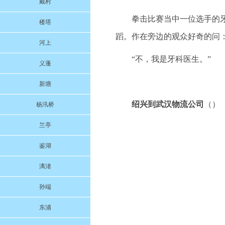
戴村
拳击比赛当中一位选手的
楼塔
蹈。作在旁边的观众好奇的问：
河上
“不，我是牙科医生。”
义蓬
新塘
绍兴到武汉物流公司
（）
杨汛桥
兰亭
鉴湖
漓渚
孙端
东浦