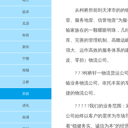
靖江
从柯桥所前到天津市的的物流
益农
壹、服务地壹、信誉地壹”为
瓜沥
输家族在的一颗耀眼明珠，几
衙前
库、完善的管理机制、高瞻远
新街
强大、运作高效的服务体系的
宁围
皮、零担）物流公司。
闻堰
? ? ?柯桥轩一物流货
义桥
输业务物流公司。依托丰富的
捷的物流公司。
所前
进化
? ? ? ? ?我们的业
公司始终以客户的需求为市场
临浦
着“稳健务实、诚信为本”的经